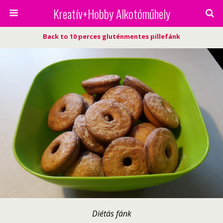
Kreatív+Hobby Alkotóműhely
Back to 10 perces gluténmentes pillefánk
Diétás fánk