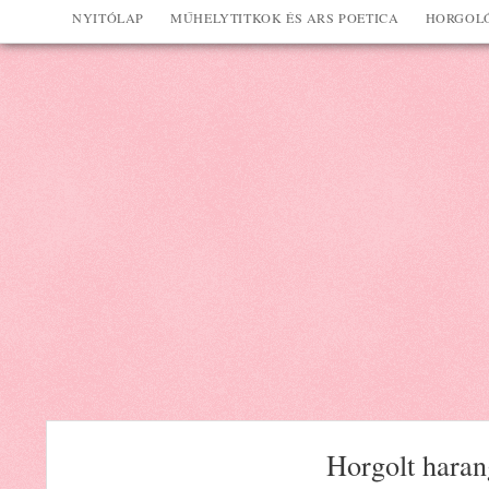
NYITÓLAP
MŰHELYTITKOK ÉS ARS POETICA
HORGOLÓ
Horgolt haran