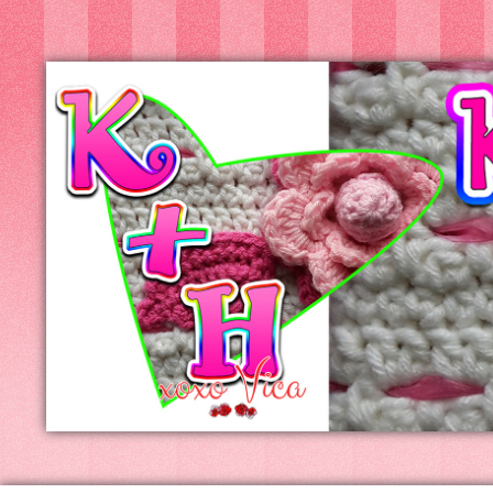
Kreatív+Hobby
Alkotóműhely