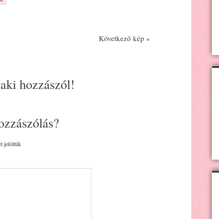
Következő kép »
 aki hozzászól!
ozzászólás?
l jelöltük