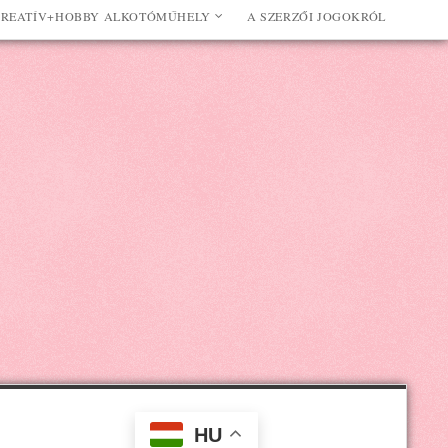
REATÍV+HOBBY ALKOTÓMŰHELY
A SZERZŐI JOGOKRÓL
HU