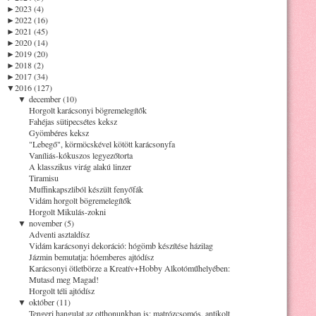
►
2023 (4)
►
2022 (16)
►
2021 (45)
►
2020 (14)
►
2019 (20)
►
2018 (2)
►
2017 (34)
▼
2016 (127)
▼
december (10)
Horgolt karácsonyi bögremelegítők
Fahéjas sütipecsétes keksz
Gyömbéres keksz
"Lebegő", körmöcskével kötött karácsonyfa
Vaníliás-kókuszos legyezőtorta
A klasszikus virág alakú linzer
Tiramisu
Muffinkapszliból készült fenyőfák
Vidám horgolt bögremelegítők
Horgolt Mikulás-zokni
▼
november (5)
Adventi asztaldísz
Vidám karácsonyi dekoráció: hógömb készítése házilag
Jázmin bemutatja: hóemberes ajtódísz
Karácsonyi ötletbörze a Kreatív+Hobby Alkotóműhelyében:
Mutasd meg Magad!
Horgolt téli ajtódísz
▼
október (11)
Tengeri hangulat az otthonunkban is: matrózcsomós, antikolt