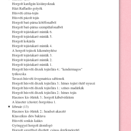
Horgolt kardigán kislányoknak
Házi Raffaello-golyók
Húsvéti cérna-tojás
Húsvéti pácolt tojás
Horgolt bari-párna kötőfonalból
Horgolt bari-párna szempillafonalból
Horgolt tojástakaró minták 6.
Horgolt tojástakaró minták 5.
Horgolt kokárda
Horgolt tojástakaró minták 4.
A horgolt tojások kikeményítése
Horgolt tojástakaró minták 3.
Horgolt tojástakaró minták 2.
Horgolt tojástakaró minták 1.
Horgolt húsvéti díszek tojásfára 4.: "kendermagos"
tyúkocska
Tavaszi-húsvéti üvegmatrica sablonok
Horgolt húsvéti díszek tojásfára 3.: hímes tojást ölelő nyuszi
Horgolt húsvéti díszek tojásfára 1.: színes madárkák
Horgolt húsvéti díszek tojásfára 2.: hímes tojás
Hasznos kis ötletek 3.: horgolt kábelvédelem
A klaszter (cluster) horgolása 1.
▼
február (13)
Hasznos kis ötletek 2.: headset-akasztó
Klasszikus diós baklava
Húsvéti sonkás kalács
Gyönggyel horgolt álomfogó
Horgolt szegéllyel díszített, csinos derékmelegítő