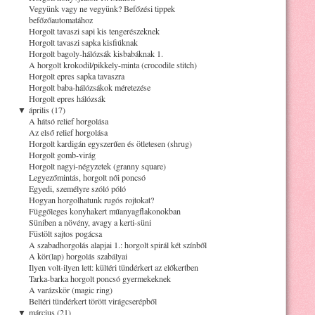
Vegyünk vagy ne vegyünk? Befőzési tippek
befőzőautomatához
Horgolt tavaszi sapi kis tengerészeknek
Horgolt tavaszi sapka kisfiúknak
Horgolt bagoly-hálózsák kisbabáknak 1.
A horgolt krokodil/pikkely-minta (crocodile stitch)
Horgolt epres sapka tavaszra
Horgolt baba-hálózsákok méretezése
Horgolt epres hálózsák
▼
április (17)
A hátsó relief horgolása
Az első relief horgolása
Horgolt kardigán egyszerűen és ötletesen (shrug)
Horgolt gomb-virág
Horgolt nagyi-négyzetek (granny square)
Legyezőmintás, horgolt női poncsó
Egyedi, személyre szóló póló
Hogyan horgolhatunk rugós rojtokat?
Függőleges konyhakert műanyagflakonokban
Süniben a növény, avagy a kerti-süni
Füstölt sajtos pogácsa
A szabadhorgolás alapjai 1.: horgolt spirál két színből
A kör(lap) horgolás szabályai
Ilyen volt-ilyen lett: kültéri tündérkert az előkertben
Tarka-barka horgolt poncsó gyermekeknek
A varázskör (magic ring)
Beltéri tündérkert törött virágcserépből
▼
március (21)