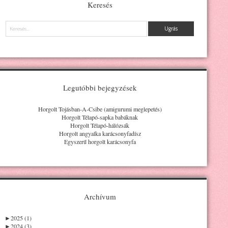
Keresés
Keresés
Legutóbbi bejegyzések
Horgolt Tojásban-A-Csibe (amigurumi meglepetés)
Horgolt Télapó-sapka babáknak
Horgolt Télapó-hálózsák
Horgolt angyalka karácsonyfadísz
Egyszerű horgolt karácsonyfa
Archívum
►
2025 (1)
►
2024 (3)