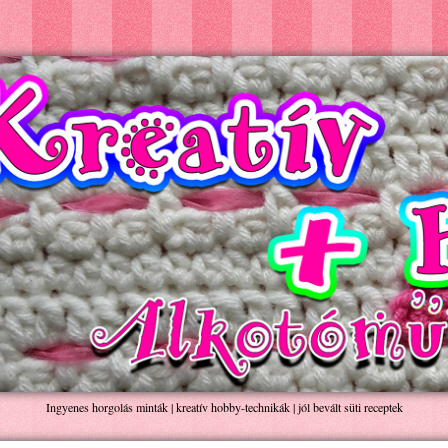
Ingyenes horgolás minták | kreatív hobby-technikák | jól bevált süti receptek