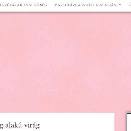
 SZÓTÁRAK ÉS SEGÍTSÉG
MAZSOLÁZGASS KÉPEK ALAPJÁN!
K
g alakú virág