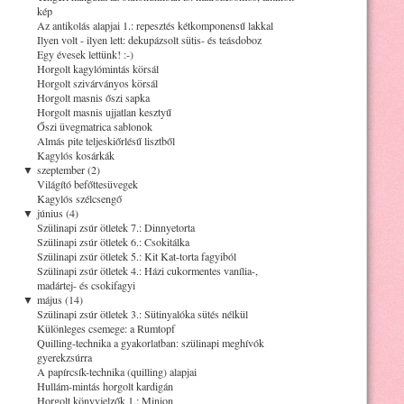
kép
Az antikolás alapjai 1.: repesztés kétkomponensű lakkal
Ilyen volt - ilyen lett: dekupázsolt sütis- és teásdoboz
Egy évesek lettünk! :-)
Horgolt kagylómintás körsál
Horgolt szivárványos körsál
Horgolt masnis őszi sapka
Horgolt masnis ujjatlan kesztyű
Őszi üvegmatrica sablonok
Almás pite teljeskiőrlésű lisztből
Kagylós kosárkák
▼
szeptember (2)
Világító befőttesüvegek
Kagylós szélcsengő
▼
június (4)
Szülinapi zsúr ötletek 7.: Dinnyetorta
Szülinapi zsúr ötletek 6.: Csokitálka
Szülinapi zsúr ötletek 5.: Kit Kat-torta fagyiból
Szülinapi zsúr ötletek 4.: Házi cukormentes vanília-,
madártej- és csokifagyi
▼
május (14)
Szülinapi zsúr ötletek 3.: Sütinyalóka sütés nélkül
Különleges csemege: a Rumtopf
Quilling-technika a gyakorlatban: szülinapi meghívók
gyerekzsúrra
A papírcsík-technika (quilling) alapjai
Hullám-mintás horgolt kardigán
Horgolt könyvjelzők 1.: Minion