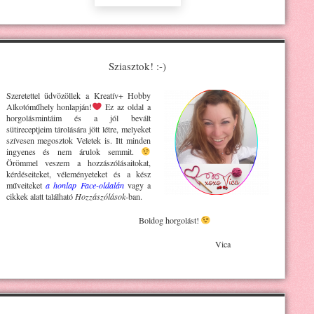
Sziasztok! :-)
Szeretettel üdvözöllek a Kreatív+ H
obby
Alkotóműhely
honlapján!
Ez az oldal a
horgolásmintáim és a jól bevált
sütireceptjeim tárolására jött létre, melyeket
szívesen megosztok Veletek is. Itt minden
ingyenes és nem árulok semmit.
Örömmel veszem a hozzászólásaitokat,
kérdéseiteket, véleményeteket és a kész
műveiteket
a honlap Face-oldalán
vagy a
cikkek alatt található
Hozzászólások
-ban.
Boldog horgolást!
Vica