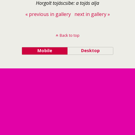
Horgolt tojáscsibe: a tojás alja
« previous in gallery
next in gallery »
Back to top
Mobile
Desktop