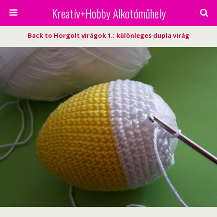
Kreatív+Hobby Alkotóműhely
Back to Horgolt virágok 1.: különleges dupla virág