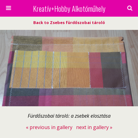
Kreatív+Hobby Alkotóműhely
Back to Zsebes fürdőszobai tároló
Fürdőszobai tároló: a zsebek elosztása
« previous in gallery
next in gallery »