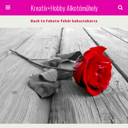
Kreatív+Hobby Alkotóműhely
Back to Fekete-fehér keksztekercs