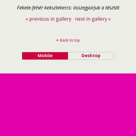
Fekete-fehér keksztekercs: összegyúrjuk a tésztát
« previous in gallery
next in gallery »
Back to top
Mobile
Desktop