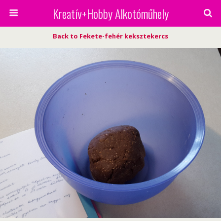
Kreatív+Hobby Alkotóműhely
Back to Fekete-fehér keksztekercs