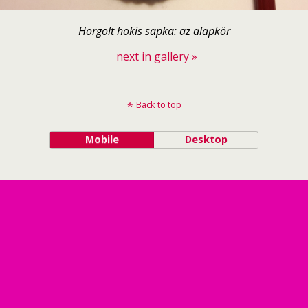
Horgolt hokis sapka: az alapkör
next in gallery »
Back to top
Mobile
Desktop