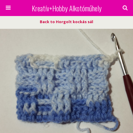
Kreatív+Hobby Alkotóműhely
Back to Horgolt kockás sál