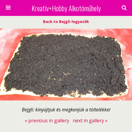
Kreatív+Hobby Alkotóműhely
Back to Bejgli-legyezők
Bejgli: kinyújtjuk és megkenjük a töltelékkel
« previous in gallery
next in gallery »