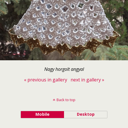
Nagy horgolt angyal
« previous in gallery
next in gallery »
Back to top
Mobile
Desktop