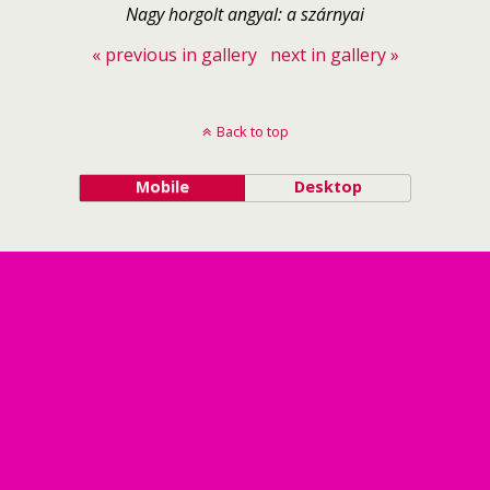
Nagy horgolt angyal: a szárnyai
« previous in gallery
next in gallery »
Back to top
Mobile
Desktop