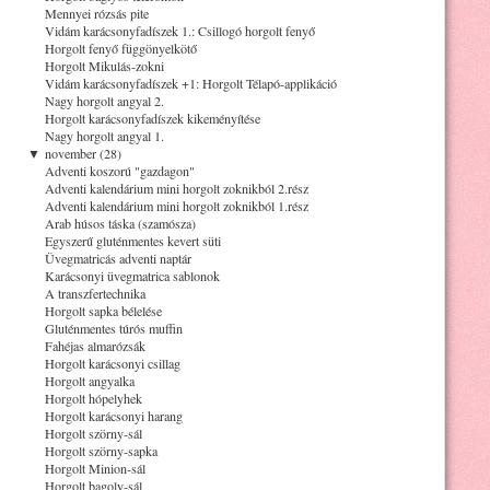
Mennyei rózsás pite
Vidám karácsonyfadíszek 1.: Csillogó horgolt fenyő
Horgolt fenyő függönyelkötő
Horgolt Mikulás-zokni
Vidám karácsonyfadíszek +1: Horgolt Télapó-applikáció
Nagy horgolt angyal 2.
Horgolt karácsonyfadíszek kikeményítése
Nagy horgolt angyal 1.
▼
november (28)
Adventi koszorú "gazdagon"
Adventi kalendárium mini horgolt zoknikból 2.rész
Adventi kalendárium mini horgolt zoknikból 1.rész
Arab húsos táska (szamósza)
Egyszerű gluténmentes kevert süti
Üvegmatricás adventi naptár
Karácsonyi üvegmatrica sablonok
A transzfertechnika
Horgolt sapka bélelése
Gluténmentes túrós muffin
Fahéjas almarózsák
Horgolt karácsonyi csillag
Horgolt angyalka
Horgolt hópelyhek
Horgolt karácsonyi harang
Horgolt szörny-sál
Horgolt szörny-sapka
Horgolt Minion-sál
Horgolt bagoly-sál