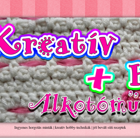
Ingyenes horgolás minták | kreatív hobby-technikák | jól bevált süti receptek