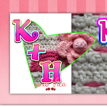
Kreatív+Hobby
Alkotóműhely