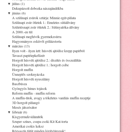
▼
július (1)
Dekupázsolt dobozka nászajándékba
▼
június (6)
A szülinapi zsúrok sztárja: Minnie egér-piñata
Szülinapi zsúr ötletek 1.: Emeletes sütiállvány
Születésnapi zsúr ötletek 2.: Sütinyalóka-állvány
A 2000.-en túl
Szülinapi meghívók gyermekzsúrra
Hagyományos esküvői grillázstorta
▼
március (13)
Ilyen volt - ilyen lett: húsvéti ajtódísz krepp papírból
Tavaszi papírlepkefüzér
Horgolt húsvéti ajtódísz 2.: díszítés és összeállítás
Horgolt húsvéti ajtódísz 1.: horgolt csibe
Horgolt muffin
Ünneplős szoknyácska
Horgolt húsvéti nyuszilány
Baszbúsza
Gyöngyös hímes tojások
Reform muffin - muffin reform
A muffin-titok, avagy a tökéletes vaníliás muffin receptje
3D horgolt pillangó
Mesés játszósátor
▼
február (6)
Kisgyermekvidámítók
Szuper színes, csupa csoki Kit Kat-torta
Amerikai csokis keksz
Rózsaszín tütüt minden királylánynak!