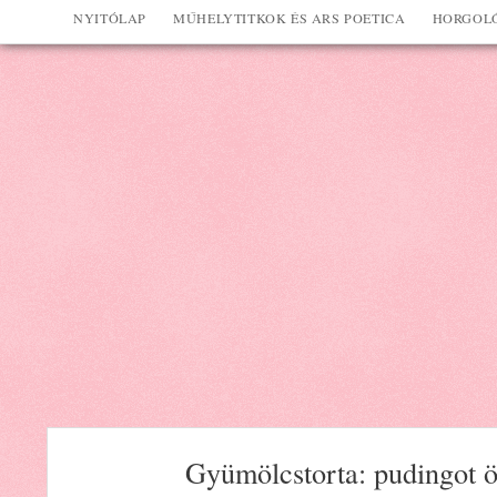
NYITÓLAP
MŰHELYTITKOK ÉS ARS POETICA
HORGOLÓ
Gyümölcstorta: pudingot ö