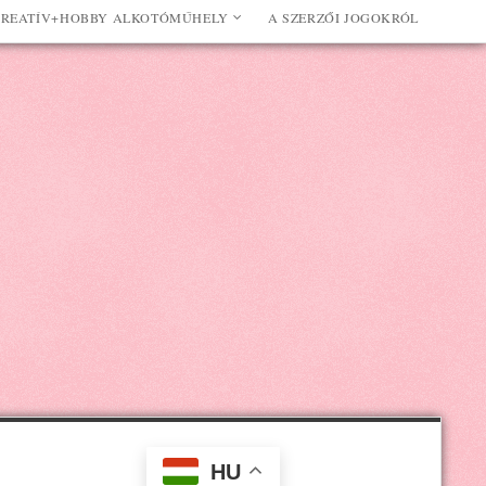
REATÍV+HOBBY ALKOTÓMŰHELY
A SZERZŐI JOGOKRÓL
HU