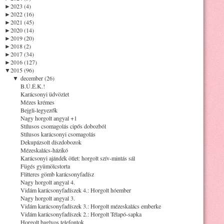
►
2023 (4)
►
2022 (16)
►
2021 (45)
►
2020 (14)
►
2019 (20)
►
2018 (2)
►
2017 (34)
►
2016 (127)
▼
2015 (96)
▼
december (26)
B.Ú.É.K.!
Karácsonyi üdvözlet
Mézes krémes
Bejgli-legyezők
Nagy horgolt angyal +1
Stílusos csomagolás cipős dobozból
Stílusos karácsonyi csomagolás
Dekupázsolt díszdobozok
Mézeskalács-házikó
Karácsonyi ajándék ötlet: horgolt szív-mintás sál
Fügés gyümölcstorta
Flitteres gömb karácsonyfadísz
Nagy horgolt angyal 4.
Vidám karácsonyfadíszek 4.: Horgolt hóember
Nagy horgolt angyal 3.
Vidám karácsonyfadíszek 3.: Horgolt mézeskalács emberke
Vidám karácsonyfadíszek 2.: Horgolt Télapó-sapka
Horgolt baglyos telefontok