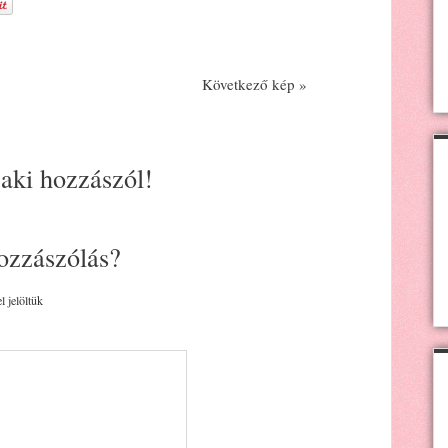
Következő kép »
 aki hozzászól!
ozzászólás?
l jelöltük