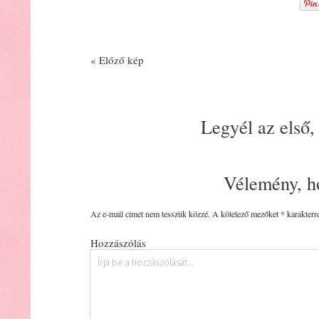
« Előző kép
Legyél az első,
Vélemény, h
Az e-mail címet nem tesszük közzé.
A kötelező mezőket
*
karakterre
Hozzászólás