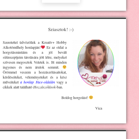
Sziasztok! :-)
Szeretettel üdvözöllek a Kreatív+ H
obby
Alkotóműhely
honlapján!
Ez az oldal a
horgolásmintáim és a jól bevált
sütireceptjeim tárolására jött létre, melyeket
szívesen megosztok Veletek is. Itt minden
ingyenes és nem árulok semmit.
Örömmel veszem a hozzászólásaitokat,
kérdéseiteket, véleményeteket és a kész
műveiteket
a honlap Face-oldalán
vagy a
cikkek alatt található
Hozzászólások
-ban.
Boldog horgolást!
Vica