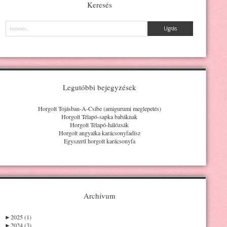
Keresés
Keresés
Legutóbbi bejegyzések
Horgolt Tojásban-A-Csibe (amigurumi meglepetés)
Horgolt Télapó-sapka babáknak
Horgolt Télapó-hálózsák
Horgolt angyalka karácsonyfadísz
Egyszerű horgolt karácsonyfa
Archívum
►
2025 (1)
►
2024 (3)