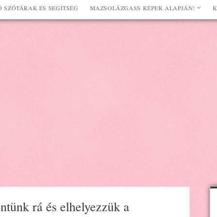
 SZÓTÁRAK ÉS SEGÍTSÉG
MAZSOLÁZGASS KÉPEK ALAPJÁN!
K
ntünk rá és elhelyezzük a