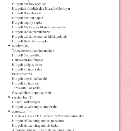
Horgolt Mickey egér-sál
Horgolási rövidítések a Kreatív+Hobby-n
Horgolt ékmintás sál
Horgolt Minion-sapka
Horgolt bagoly-sapka
Horgolt Mickey- és Minnie egér-sapka
Horgolt sapka mérettáblázat
Horgolt színátmenetes sál kislányoknak
Horgolt Hello Kitty-sapka
▼
október (10)
Tobozkoszorú halottak napjára
Horgolt őszi ajtódísz
Halloween-tök faragás
Horgolt virágos táska
Horgolt virágos kalap
Palacsintatorta
Horgolt rózsás vállkendő
Horgolt virágos sál
Túrós süti liszt nélkül
Őszi ajtódísz krepp papírból
▼
szeptember (2)
Hosszú körkardigán
Horgolt szivárványos strandruha
▼
augusztus (4)
Hasznos kis ötletek 1.: african flower motívumokkal
Horgolt afrikai virág mintás pénztárca
Horgolt afrikai virág mintás táska
A horgolt african flower (afrikai virág) minta