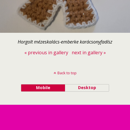
Horgolt mézeskalács-emberke karácsonyfadísz
« previous in gallery
next in gallery »
Back to top
Mobile
Desktop