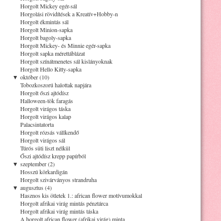
Horgolt Mickey egér-sál
Horgolási rövidítések a Kreatív+Hobby-n
Horgolt ékmintás sál
Horgolt Minion-sapka
Horgolt bagoly-sapka
Horgolt Mickey- és Minnie egér-sapka
Horgolt sapka mérettáblázat
Horgolt színátmenetes sál kislányoknak
Horgolt Hello Kitty-sapka
▼
október (10)
Tobozkoszorú halottak napjára
Horgolt őszi ajtódísz
Halloween-tök faragás
Horgolt virágos táska
Horgolt virágos kalap
Palacsintatorta
Horgolt rózsás vállkendő
Horgolt virágos sál
Túrós süti liszt nélkül
Őszi ajtódísz krepp papírból
▼
szeptember (2)
Hosszú körkardigán
Horgolt szivárványos strandruha
▼
augusztus (4)
Hasznos kis ötletek 1.: african flower motívumokkal
Horgolt afrikai virág mintás pénztárca
Horgolt afrikai virág mintás táska
A horgolt african flower (afrikai virág) minta