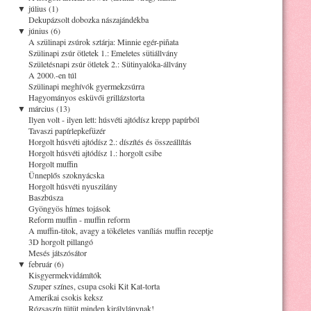
▼
július (1)
Dekupázsolt dobozka nászajándékba
▼
június (6)
A szülinapi zsúrok sztárja: Minnie egér-piñata
Szülinapi zsúr ötletek 1.: Emeletes sütiállvány
Születésnapi zsúr ötletek 2.: Sütinyalóka-állvány
A 2000.-en túl
Szülinapi meghívók gyermekzsúrra
Hagyományos esküvői grillázstorta
▼
március (13)
Ilyen volt - ilyen lett: húsvéti ajtódísz krepp papírból
Tavaszi papírlepkefüzér
Horgolt húsvéti ajtódísz 2.: díszítés és összeállítás
Horgolt húsvéti ajtódísz 1.: horgolt csibe
Horgolt muffin
Ünneplős szoknyácska
Horgolt húsvéti nyuszilány
Baszbúsza
Gyöngyös hímes tojások
Reform muffin - muffin reform
A muffin-titok, avagy a tökéletes vaníliás muffin receptje
3D horgolt pillangó
Mesés játszósátor
▼
február (6)
Kisgyermekvidámítók
Szuper színes, csupa csoki Kit Kat-torta
Amerikai csokis keksz
Rózsaszín tütüt minden királylánynak!