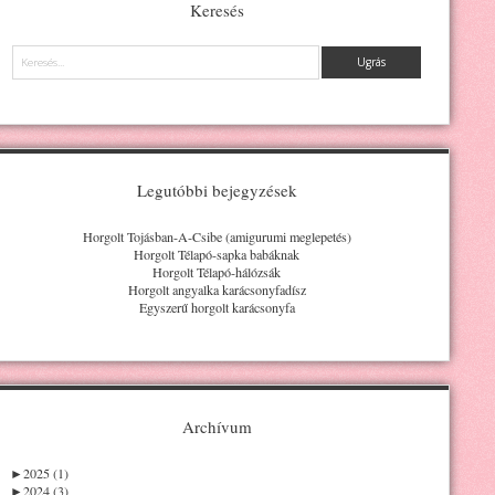
Keresés
Keresés
Legutóbbi bejegyzések
Horgolt Tojásban-A-Csibe (amigurumi meglepetés)
Horgolt Télapó-sapka babáknak
Horgolt Télapó-hálózsák
Horgolt angyalka karácsonyfadísz
Egyszerű horgolt karácsonyfa
Archívum
►
2025 (1)
►
2024 (3)