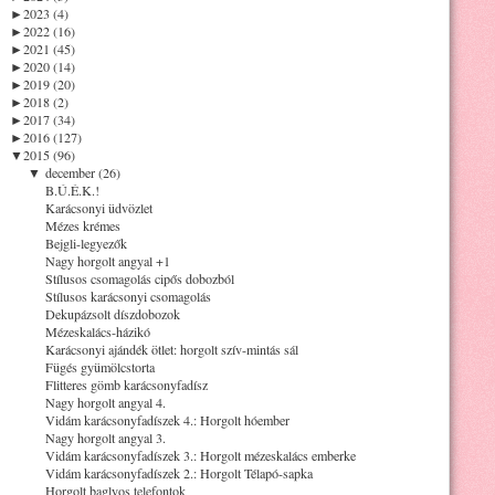
►
2023 (4)
►
2022 (16)
►
2021 (45)
►
2020 (14)
►
2019 (20)
►
2018 (2)
►
2017 (34)
►
2016 (127)
▼
2015 (96)
▼
december (26)
B.Ú.É.K.!
Karácsonyi üdvözlet
Mézes krémes
Bejgli-legyezők
Nagy horgolt angyal +1
Stílusos csomagolás cipős dobozból
Stílusos karácsonyi csomagolás
Dekupázsolt díszdobozok
Mézeskalács-házikó
Karácsonyi ajándék ötlet: horgolt szív-mintás sál
Fügés gyümölcstorta
Flitteres gömb karácsonyfadísz
Nagy horgolt angyal 4.
Vidám karácsonyfadíszek 4.: Horgolt hóember
Nagy horgolt angyal 3.
Vidám karácsonyfadíszek 3.: Horgolt mézeskalács emberke
Vidám karácsonyfadíszek 2.: Horgolt Télapó-sapka
Horgolt baglyos telefontok