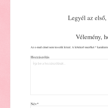
Legyél az első,
Vélemény, h
Az e-mail címet nem tesszük közzé.
A kötelező mezőket
*
karakterre
Hozzászólás
Név*