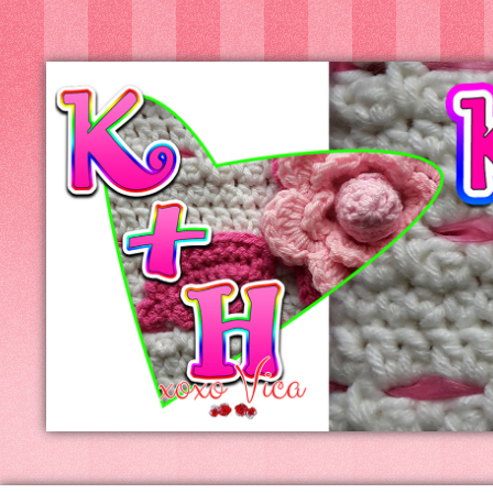
Kreatív+Hobby
Alkotóműhely