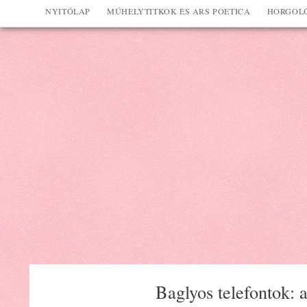
NYITÓLAP
MŰHELYTITKOK ÉS ARS POETICA
HORGOLÓ
Baglyos telefontok: a