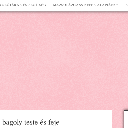
 SZÓTÁRAK ÉS SEGÍTSÉG
MAZSOLÁZGASS KÉPEK ALAPJÁN!
K
 bagoly teste és feje