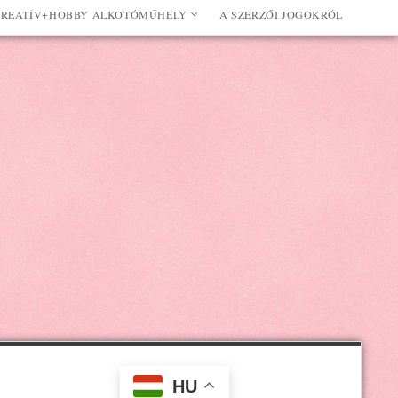
REATÍV+HOBBY ALKOTÓMŰHELY
A SZERZŐI JOGOKRÓL
HU