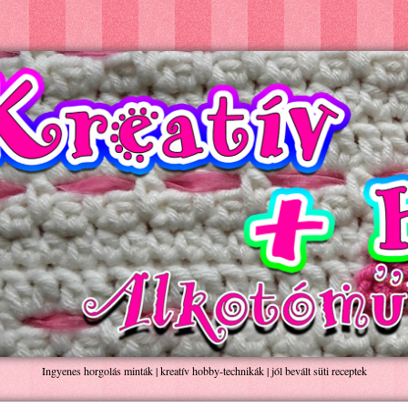
Ingyenes horgolás minták | kreatív hobby-technikák | jól bevált süti receptek