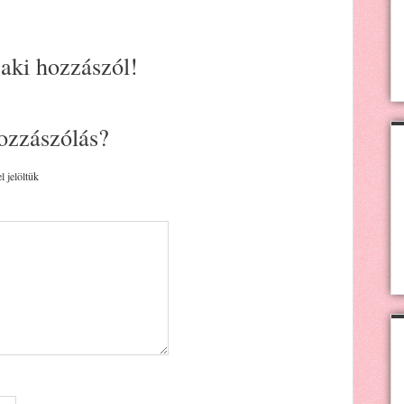
 aki hozzászól!
ozzászólás?
l jelöltük