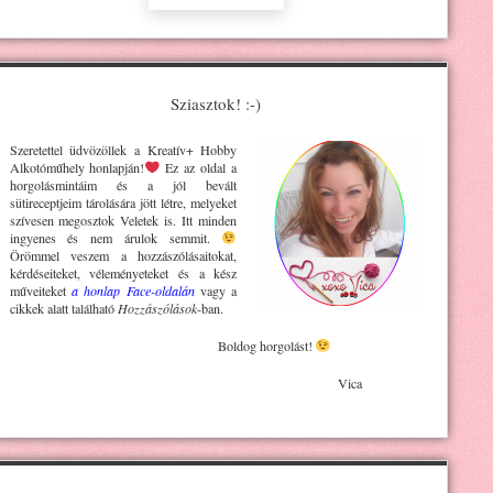
Sziasztok! :-)
Szeretettel üdvözöllek a Kreatív+ H
obby
Alkotóműhely
honlapján!
Ez az oldal a
horgolásmintáim és a jól bevált
sütireceptjeim tárolására jött létre, melyeket
szívesen megosztok Veletek is. Itt minden
ingyenes és nem árulok semmit.
Örömmel veszem a hozzászólásaitokat,
kérdéseiteket, véleményeteket és a kész
műveiteket
a honlap Face-oldalán
vagy a
cikkek alatt található
Hozzászólások
-ban.
Boldog horgolást!
Vica