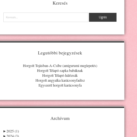
Keresés
Keresés
Legutóbbi bejegyzések
Horgolt Tojásban-A-Csibe (amigurumi meglepetés)
Horgolt Télapó-sapka babáknak
Horgolt Télapó-hálózsák
Horgolt angyalka karácsonyfadísz
Egyszerű horgolt karácsonyfa
Archívum
►
2025 (1)
►
2024 (3)