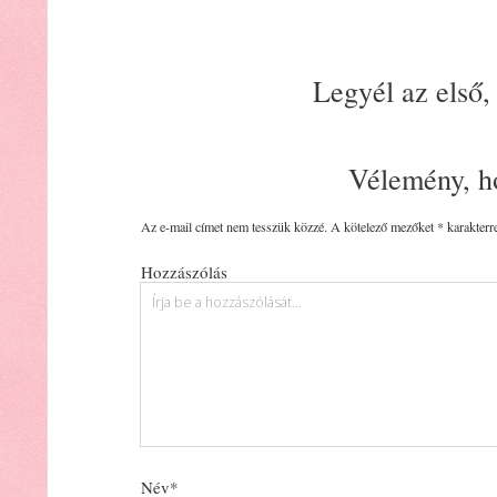
Legyél az első,
Vélemény, h
Az e-mail címet nem tesszük közzé.
A kötelező mezőket
*
karakterre
Hozzászólás
Név*