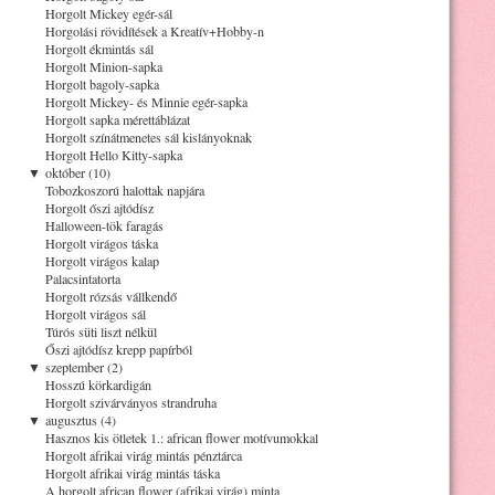
Horgolt Mickey egér-sál
Horgolási rövidítések a Kreatív+Hobby-n
Horgolt ékmintás sál
Horgolt Minion-sapka
Horgolt bagoly-sapka
Horgolt Mickey- és Minnie egér-sapka
Horgolt sapka mérettáblázat
Horgolt színátmenetes sál kislányoknak
Horgolt Hello Kitty-sapka
▼
október (10)
Tobozkoszorú halottak napjára
Horgolt őszi ajtódísz
Halloween-tök faragás
Horgolt virágos táska
Horgolt virágos kalap
Palacsintatorta
Horgolt rózsás vállkendő
Horgolt virágos sál
Túrós süti liszt nélkül
Őszi ajtódísz krepp papírból
▼
szeptember (2)
Hosszú körkardigán
Horgolt szivárványos strandruha
▼
augusztus (4)
Hasznos kis ötletek 1.: african flower motívumokkal
Horgolt afrikai virág mintás pénztárca
Horgolt afrikai virág mintás táska
A horgolt african flower (afrikai virág) minta