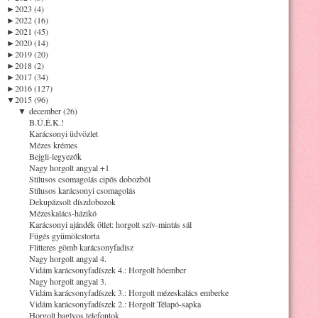
►
2023 (4)
►
2022 (16)
►
2021 (45)
►
2020 (14)
►
2019 (20)
►
2018 (2)
►
2017 (34)
►
2016 (127)
▼
2015 (96)
▼
december (26)
B.Ú.É.K.!
Karácsonyi üdvözlet
Mézes krémes
Bejgli-legyezők
Nagy horgolt angyal +1
Stílusos csomagolás cipős dobozból
Stílusos karácsonyi csomagolás
Dekupázsolt díszdobozok
Mézeskalács-házikó
Karácsonyi ajándék ötlet: horgolt szív-mintás sál
Fügés gyümölcstorta
Flitteres gömb karácsonyfadísz
Nagy horgolt angyal 4.
Vidám karácsonyfadíszek 4.: Horgolt hóember
Nagy horgolt angyal 3.
Vidám karácsonyfadíszek 3.: Horgolt mézeskalács emberke
Vidám karácsonyfadíszek 2.: Horgolt Télapó-sapka
Horgolt baglyos telefontok