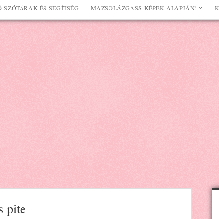
 SZÓTÁRAK ÉS SEGÍTSÉG
MAZSOLÁZGASS KÉPEK ALAPJÁN!
K
 pite