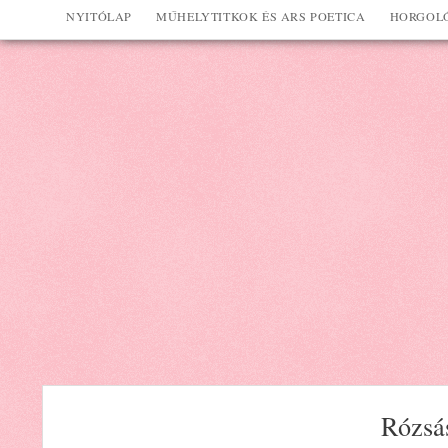
NYITÓLAP
MŰHELYTITKOK ÉS ARS POETICA
HORGOLÓ
Rózsás