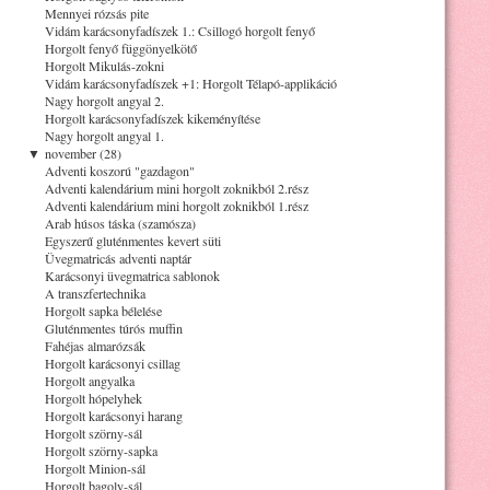
Mennyei rózsás pite
Vidám karácsonyfadíszek 1.: Csillogó horgolt fenyő
Horgolt fenyő függönyelkötő
Horgolt Mikulás-zokni
Vidám karácsonyfadíszek +1: Horgolt Télapó-applikáció
Nagy horgolt angyal 2.
Horgolt karácsonyfadíszek kikeményítése
Nagy horgolt angyal 1.
▼
november (28)
Adventi koszorú "gazdagon"
Adventi kalendárium mini horgolt zoknikból 2.rész
Adventi kalendárium mini horgolt zoknikból 1.rész
Arab húsos táska (szamósza)
Egyszerű gluténmentes kevert süti
Üvegmatricás adventi naptár
Karácsonyi üvegmatrica sablonok
A transzfertechnika
Horgolt sapka bélelése
Gluténmentes túrós muffin
Fahéjas almarózsák
Horgolt karácsonyi csillag
Horgolt angyalka
Horgolt hópelyhek
Horgolt karácsonyi harang
Horgolt szörny-sál
Horgolt szörny-sapka
Horgolt Minion-sál
Horgolt bagoly-sál