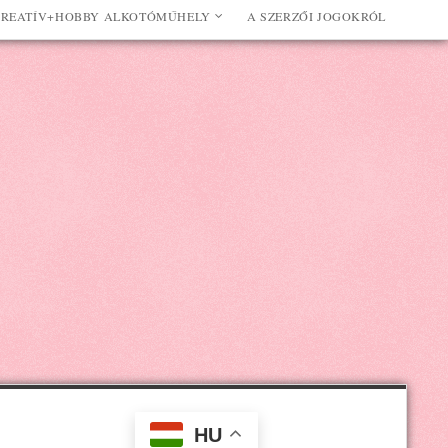
REATÍV+HOBBY ALKOTÓMŰHELY
A SZERZŐI JOGOKRÓL
HU