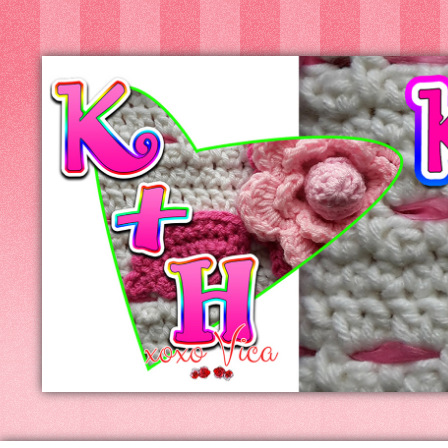
Kreatív+Hobby
Alkotóműhely