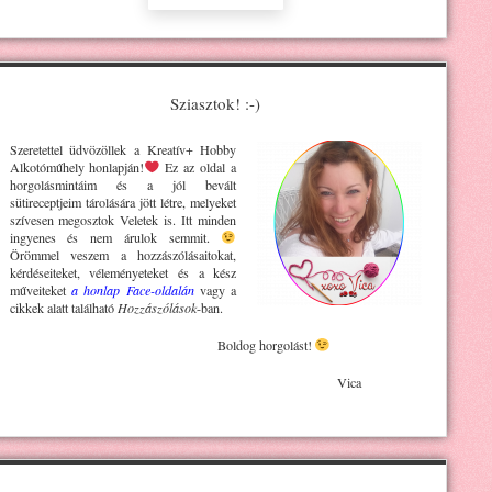
Sziasztok! :-)
Szeretettel üdvözöllek a Kreatív+ H
obby
Alkotóműhely
honlapján!
Ez az oldal a
horgolásmintáim és a jól bevált
sütireceptjeim tárolására jött létre, melyeket
szívesen megosztok Veletek is. Itt minden
ingyenes és nem árulok semmit.
Örömmel veszem a hozzászólásaitokat,
kérdéseiteket, véleményeteket és a kész
műveiteket
a honlap Face-oldalán
vagy a
cikkek alatt található
Hozzászólások
-ban.
Boldog horgolást!
Vica