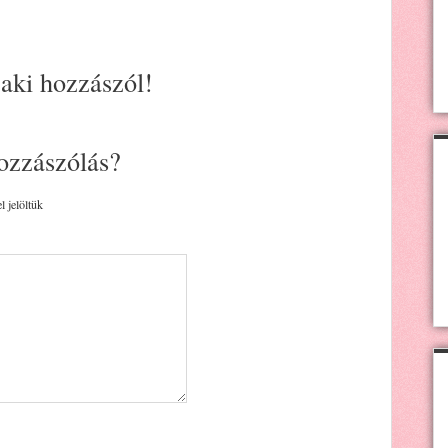
 aki hozzászól!
ozzászólás?
l jelöltük