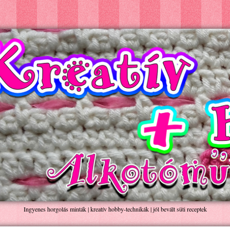
Ingyenes horgolás minták | kreatív hobby-technikák | jól bevált süti receptek