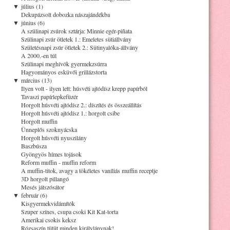
▼
július (1)
Dekupázsolt dobozka nászajándékba
▼
június (6)
A szülinapi zsúrok sztárja: Minnie egér-piñata
Szülinapi zsúr ötletek 1.: Emeletes sütiállvány
Születésnapi zsúr ötletek 2.: Sütinyalóka-állvány
A 2000.-en túl
Szülinapi meghívók gyermekzsúrra
Hagyományos esküvői grillázstorta
▼
március (13)
Ilyen volt - ilyen lett: húsvéti ajtódísz krepp papírból
Tavaszi papírlepkefüzér
Horgolt húsvéti ajtódísz 2.: díszítés és összeállítás
Horgolt húsvéti ajtódísz 1.: horgolt csibe
Horgolt muffin
Ünneplős szoknyácska
Horgolt húsvéti nyuszilány
Baszbúsza
Gyöngyös hímes tojások
Reform muffin - muffin reform
A muffin-titok, avagy a tökéletes vaníliás muffin receptje
3D horgolt pillangó
Mesés játszósátor
▼
február (6)
Kisgyermekvidámítók
Szuper színes, csupa csoki Kit Kat-torta
Amerikai csokis keksz
Rózsaszín tütüt minden királylánynak!