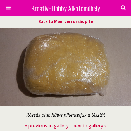
Kreatív+Hobby Alkotóműhely
Back to Mennyei rózsás pite
Rózsás pite: hűtve pihentetjük a tésztát
« previous in gallery
next in gallery »