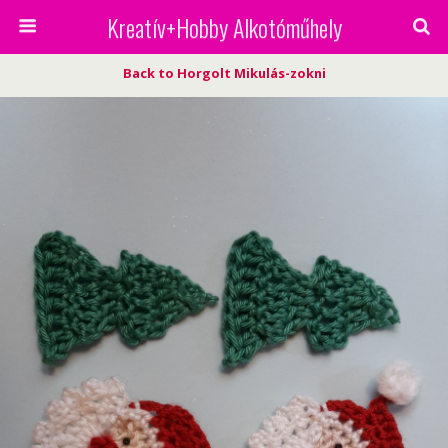
Kreatív+Hobby Alkotóműhely
Back to Horgolt Mikulás-zokni