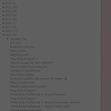
►
2023 (4)
►
2022 (16)
►
2021 (45)
►
2020 (14)
►
2019 (20)
►
2018 (2)
►
2017 (34)
►
2016 (127)
▼
2015 (96)
▼
december (26)
B.Ú.É.K.!
Karácsonyi üdvözlet
Mézes krémes
Bejgli-legyezők
Nagy horgolt angyal +1
Stílusos csomagolás cipős dobozból
Stílusos karácsonyi csomagolás
Dekupázsolt díszdobozok
Mézeskalács-házikó
Karácsonyi ajándék ötlet: horgolt szív-mintás sál
Fügés gyümölcstorta
Flitteres gömb karácsonyfadísz
Nagy horgolt angyal 4.
Vidám karácsonyfadíszek 4.: Horgolt hóember
Nagy horgolt angyal 3.
Vidám karácsonyfadíszek 3.: Horgolt mézeskalács emberke
Vidám karácsonyfadíszek 2.: Horgolt Télapó-sapka
Horgolt baglyos telefontok