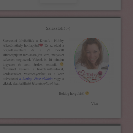
Sziasztok! :-)
Szeretettel üdvözöllek a Kreatív+ H
obby
Alkotóműhely
honlapján!
Ez az oldal a
horgolásmintáim és a jól bevált
sütireceptjeim tárolására jött létre, melyeket
szívesen megosztok Veletek is. Itt minden
ingyenes és nem árulok semmit.
Örömmel veszem a hozzászólásaitokat,
kérdéseiteket, véleményeteket és a kész
műveiteket
a honlap Face-oldalán
vagy a
cikkek alatt található
Hozzászólások
-ban.
Boldog horgolást!
Vica