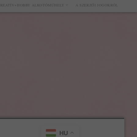
REATÍV+HOBBY ALKOTÓMŰHELY
A SZERZŐI JOGOKRÓL
HU