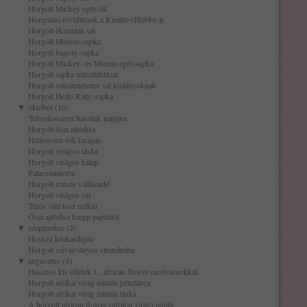
Horgolt Mickey egér-sál
Horgolási rövidítések a Kreatív+Hobby-n
Horgolt ékmintás sál
Horgolt Minion-sapka
Horgolt bagoly-sapka
Horgolt Mickey- és Minnie egér-sapka
Horgolt sapka mérettáblázat
Horgolt színátmenetes sál kislányoknak
Horgolt Hello Kitty-sapka
▼
október (10)
Tobozkoszorú halottak napjára
Horgolt őszi ajtódísz
Halloween-tök faragás
Horgolt virágos táska
Horgolt virágos kalap
Palacsintatorta
Horgolt rózsás vállkendő
Horgolt virágos sál
Túrós süti liszt nélkül
Őszi ajtódísz krepp papírból
▼
szeptember (2)
Hosszú körkardigán
Horgolt szivárványos strandruha
▼
augusztus (4)
Hasznos kis ötletek 1.: african flower motívumokkal
Horgolt afrikai virág mintás pénztárca
Horgolt afrikai virág mintás táska
A horgolt african flower (afrikai virág) minta