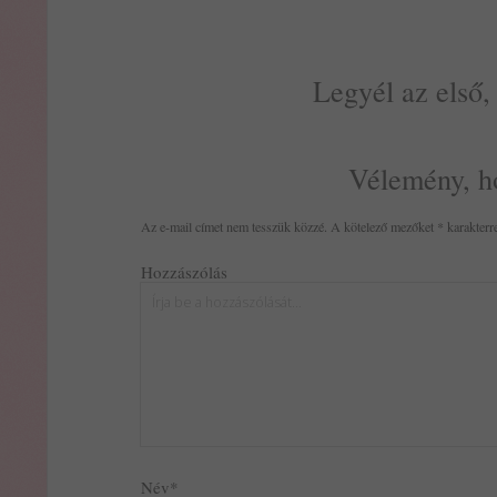
Legyél az első,
Vélemény, h
Az e-mail címet nem tesszük közzé.
A kötelező mezőket
*
karakterre
Hozzászólás
Név*