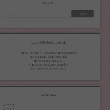
Keresés
Keresés
Legutóbbi bejegyzések
Horgolt Tojásban-A-Csibe (amigurumi meglepetés)
Horgolt Télapó-sapka babáknak
Horgolt Télapó-hálózsák
Horgolt angyalka karácsonyfadísz
Egyszerű horgolt karácsonyfa
Archívum
►
2025 (1)
►
2024 (3)