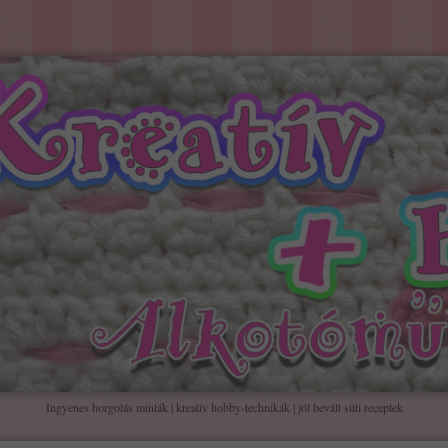
Ingyenes horgolás minták | kreatív hobby-technikák | jól bevált süti receptek