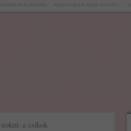
 SZÓTÁRAK ÉS SEGÍTSÉG
MAZSOLÁZGASS KÉPEK ALAPJÁN!
K
zokni: a csíkok