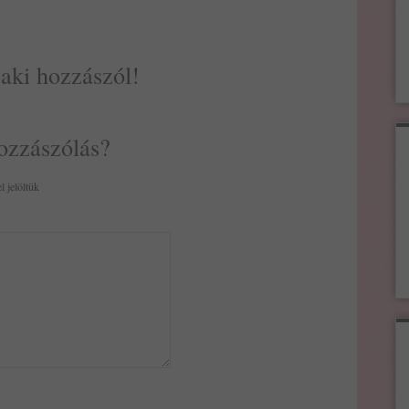
 aki hozzászól!
ozzászólás?
l jelöltük