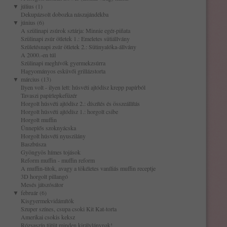
▼
július (1)
Dekupázsolt dobozka nászajándékba
▼
június (6)
A szülinapi zsúrok sztárja: Minnie egér-piñata
Szülinapi zsúr ötletek 1.: Emeletes sütiállvány
Születésnapi zsúr ötletek 2.: Sütinyalóka-állvány
A 2000.-en túl
Szülinapi meghívók gyermekzsúrra
Hagyományos esküvői grillázstorta
▼
március (13)
Ilyen volt - ilyen lett: húsvéti ajtódísz krepp papírból
Tavaszi papírlepkefüzér
Horgolt húsvéti ajtódísz 2.: díszítés és összeállítás
Horgolt húsvéti ajtódísz 1.: horgolt csibe
Horgolt muffin
Ünneplős szoknyácska
Horgolt húsvéti nyuszilány
Baszbúsza
Gyöngyös hímes tojások
Reform muffin - muffin reform
A muffin-titok, avagy a tökéletes vaníliás muffin receptje
3D horgolt pillangó
Mesés játszósátor
▼
február (6)
Kisgyermekvidámítók
Szuper színes, csupa csoki Kit Kat-torta
Amerikai csokis keksz
Rózsaszín tütüt minden királylánynak!