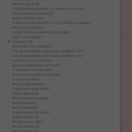
Mennyei rózsás pite
Vidám karácsonyfadíszek 1.: Csillogó horgolt fenyő
Horgolt fenyő függönyelkötő
Horgolt Mikulás-zokni
Vidám karácsonyfadíszek +1: Horgolt Télapó-applikáció
Nagy horgolt angyal 2.
Horgolt karácsonyfadíszek kikeményítése
Nagy horgolt angyal 1.
▼
november (28)
Adventi koszorú "gazdagon"
Adventi kalendárium mini horgolt zoknikból 2.rész
Adventi kalendárium mini horgolt zoknikból 1.rész
Arab húsos táska (szamósza)
Egyszerű gluténmentes kevert süti
Üvegmatricás adventi naptár
Karácsonyi üvegmatrica sablonok
A transzfertechnika
Horgolt sapka bélelése
Gluténmentes túrós muffin
Fahéjas almarózsák
Horgolt karácsonyi csillag
Horgolt angyalka
Horgolt hópelyhek
Horgolt karácsonyi harang
Horgolt szörny-sál
Horgolt szörny-sapka
Horgolt Minion-sál
Horgolt bagoly-sál