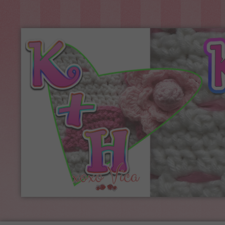
Kreatív+Hobby
Alkotóműhely