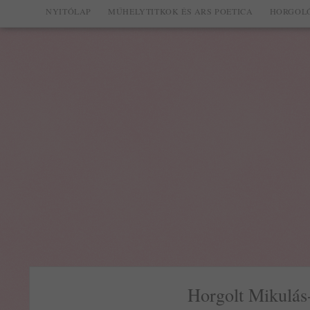
NYITÓLAP
MŰHELYTITKOK ÉS ARS POETICA
HORGOLÓ
Horgolt Mikulás-