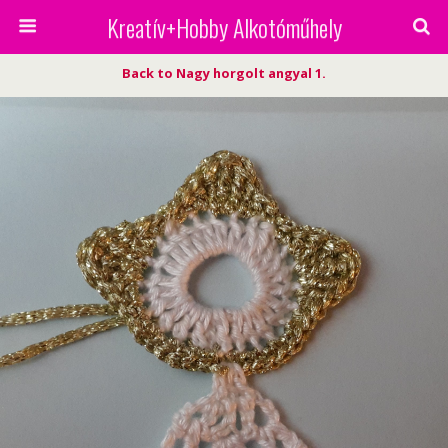
Kreatív+Hobby Alkotóműhely
Back to Nagy horgolt angyal 1.