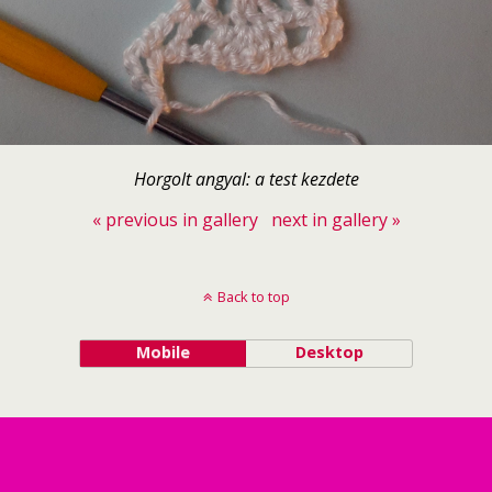
Horgolt angyal: a test kezdete
« previous in gallery
next in gallery »
Back to top
Mobile
Desktop