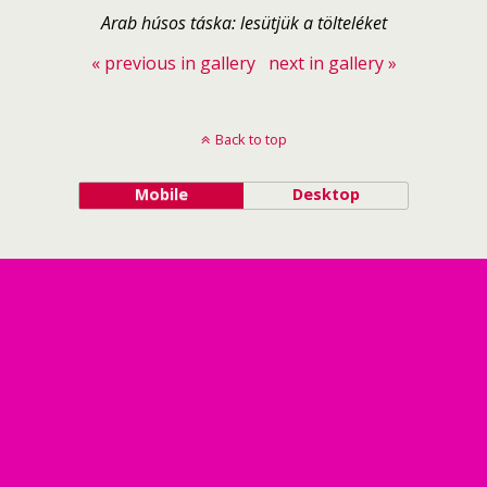
Arab húsos táska: lesütjük a tölteléket
« previous in gallery
next in gallery »
Back to top
Mobile
Desktop