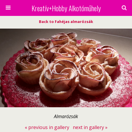
Kreatív+Hobby Alkotóműhely
Back to Fahéjas almarózsák
Almarózsák
« previous in gallery
next in gallery »