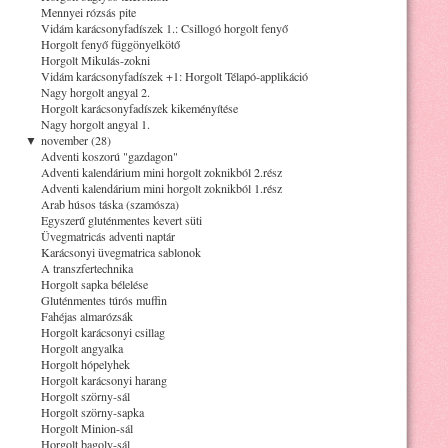
Mennyei rózsás pite
Vidám karácsonyfadíszek 1.: Csillogó horgolt fenyő
Horgolt fenyő függönyelkötő
Horgolt Mikulás-zokni
Vidám karácsonyfadíszek +1: Horgolt Télapó-applikáció
Nagy horgolt angyal 2.
Horgolt karácsonyfadíszek kikeményítése
Nagy horgolt angyal 1.
▼
november (28)
Adventi koszorú "gazdagon"
Adventi kalendárium mini horgolt zoknikból 2.rész
Adventi kalendárium mini horgolt zoknikból 1.rész
Arab húsos táska (szamósza)
Egyszerű gluténmentes kevert süti
Üvegmatricás adventi naptár
Karácsonyi üvegmatrica sablonok
A transzfertechnika
Horgolt sapka bélelése
Gluténmentes túrós muffin
Fahéjas almarózsák
Horgolt karácsonyi csillag
Horgolt angyalka
Horgolt hópelyhek
Horgolt karácsonyi harang
Horgolt szörny-sál
Horgolt szörny-sapka
Horgolt Minion-sál
Horgolt bagoly-sál