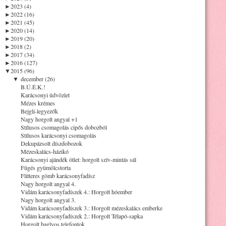
►
2023 (4)
►
2022 (16)
►
2021 (45)
►
2020 (14)
►
2019 (20)
►
2018 (2)
►
2017 (34)
►
2016 (127)
▼
2015 (96)
▼
december (26)
B.Ú.É.K.!
Karácsonyi üdvözlet
Mézes krémes
Bejgli-legyezők
Nagy horgolt angyal +1
Stílusos csomagolás cipős dobozból
Stílusos karácsonyi csomagolás
Dekupázsolt díszdobozok
Mézeskalács-házikó
Karácsonyi ajándék ötlet: horgolt szív-mintás sál
Fügés gyümölcstorta
Flitteres gömb karácsonyfadísz
Nagy horgolt angyal 4.
Vidám karácsonyfadíszek 4.: Horgolt hóember
Nagy horgolt angyal 3.
Vidám karácsonyfadíszek 3.: Horgolt mézeskalács emberke
Vidám karácsonyfadíszek 2.: Horgolt Télapó-sapka
Horgolt baglyos telefontok