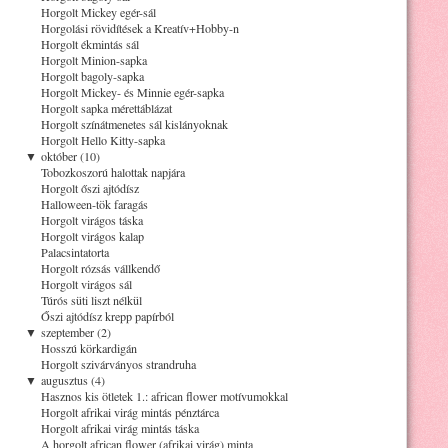
Horgolt Mickey egér-sál
Horgolási rövidítések a Kreatív+Hobby-n
Horgolt ékmintás sál
Horgolt Minion-sapka
Horgolt bagoly-sapka
Horgolt Mickey- és Minnie egér-sapka
Horgolt sapka mérettáblázat
Horgolt színátmenetes sál kislányoknak
Horgolt Hello Kitty-sapka
▼
október (10)
Tobozkoszorú halottak napjára
Horgolt őszi ajtódísz
Halloween-tök faragás
Horgolt virágos táska
Horgolt virágos kalap
Palacsintatorta
Horgolt rózsás vállkendő
Horgolt virágos sál
Túrós süti liszt nélkül
Őszi ajtódísz krepp papírból
▼
szeptember (2)
Hosszú körkardigán
Horgolt szivárványos strandruha
▼
augusztus (4)
Hasznos kis ötletek 1.: african flower motívumokkal
Horgolt afrikai virág mintás pénztárca
Horgolt afrikai virág mintás táska
A horgolt african flower (afrikai virág) minta