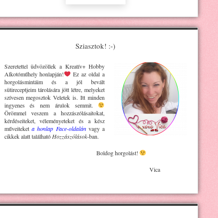
Sziasztok! :-)
Szeretettel üdvözöllek a Kreatív+ H
obby
Alkotóműhely
honlapján!
Ez az oldal a
horgolásmintáim és a jól bevált
sütireceptjeim tárolására jött létre, melyeket
szívesen megosztok Veletek is. Itt minden
ingyenes és nem árulok semmit.
Örömmel veszem a hozzászólásaitokat,
kérdéseiteket, véleményeteket és a kész
műveiteket
a honlap Face-oldalán
vagy a
cikkek alatt található
Hozzászólások
-ban.
Boldog horgolást!
Vica