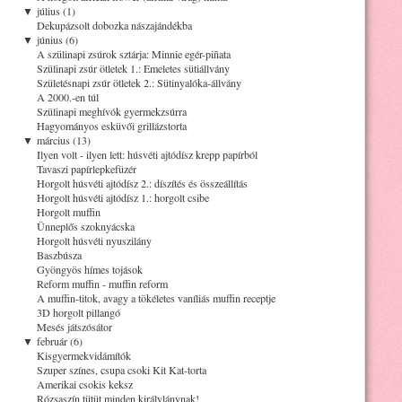
▼
július (1)
Dekupázsolt dobozka nászajándékba
▼
június (6)
A szülinapi zsúrok sztárja: Minnie egér-piñata
Szülinapi zsúr ötletek 1.: Emeletes sütiállvány
Születésnapi zsúr ötletek 2.: Sütinyalóka-állvány
A 2000.-en túl
Szülinapi meghívók gyermekzsúrra
Hagyományos esküvői grillázstorta
▼
március (13)
Ilyen volt - ilyen lett: húsvéti ajtódísz krepp papírból
Tavaszi papírlepkefüzér
Horgolt húsvéti ajtódísz 2.: díszítés és összeállítás
Horgolt húsvéti ajtódísz 1.: horgolt csibe
Horgolt muffin
Ünneplős szoknyácska
Horgolt húsvéti nyuszilány
Baszbúsza
Gyöngyös hímes tojások
Reform muffin - muffin reform
A muffin-titok, avagy a tökéletes vaníliás muffin receptje
3D horgolt pillangó
Mesés játszósátor
▼
február (6)
Kisgyermekvidámítók
Szuper színes, csupa csoki Kit Kat-torta
Amerikai csokis keksz
Rózsaszín tütüt minden királylánynak!