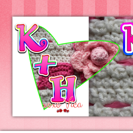
Kreatív+Hobby
Alkotóműhely