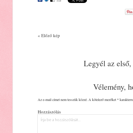
« Előző kép
Legyél az első,
Vélemény, h
Az e-mail címet nem tesszük közzé.
A kötelező mezőket
*
karakterre
Hozzászólás