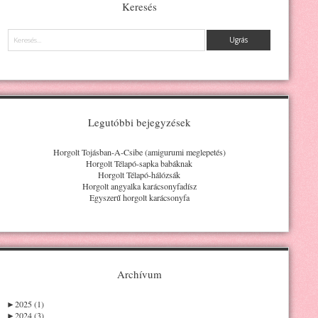
Keresés
Keresés
Legutóbbi bejegyzések
Horgolt Tojásban-A-Csibe (amigurumi meglepetés)
Horgolt Télapó-sapka babáknak
Horgolt Télapó-hálózsák
Horgolt angyalka karácsonyfadísz
Egyszerű horgolt karácsonyfa
Archívum
►
2025 (1)
►
2024 (3)