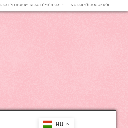
REATÍV+HOBBY ALKOTÓMŰHELY
A SZERZŐI JOGOKRÓL
HU