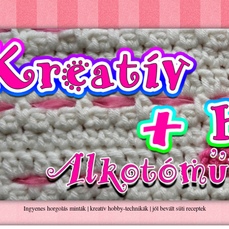
Ingyenes horgolás minták | kreatív hobby-technikák | jól bevált süti receptek