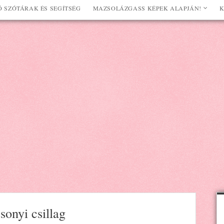
 SZÓTÁRAK ÉS SEGÍTSÉG
MAZSOLÁZGASS KÉPEK ALAPJÁN!
K
sonyi csillag