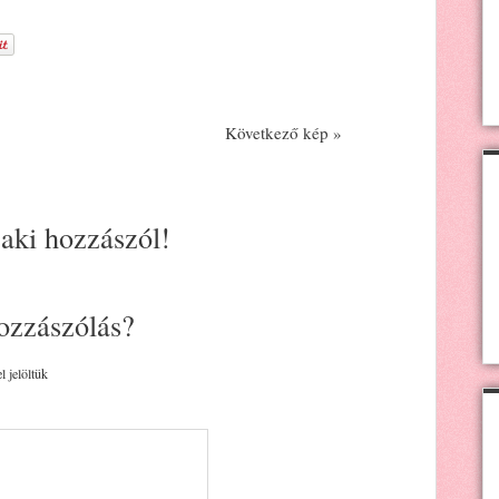
Következő kép »
 aki hozzászól!
ozzászólás?
l jelöltük