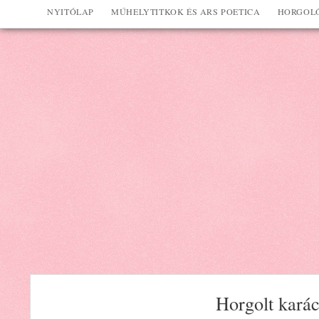
NYITÓLAP
MŰHELYTITKOK ÉS ARS POETICA
HORGOLÓ
Horgolt karác