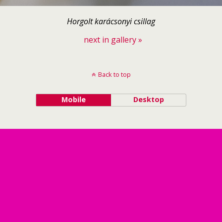
Horgolt karácsonyi csillag
next in gallery »
Back to top
Mobile
Desktop