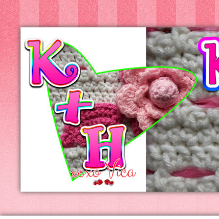
Kreatív+Hobby
Alkotóműhely