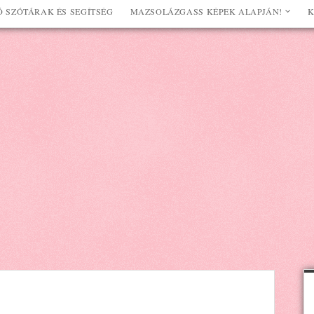
 SZÓTÁRAK ÉS SEGÍTSÉG
MAZSOLÁZGASS KÉPEK ALAPJÁN!
K