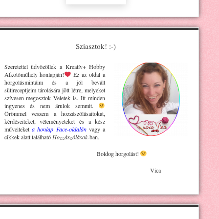
Sziasztok! :-)
Szeretettel üdvözöllek a Kreatív+ H
obby
Alkotóműhely
honlapján!
Ez az oldal a
horgolásmintáim és a jól bevált
sütireceptjeim tárolására jött létre, melyeket
szívesen megosztok Veletek is. Itt minden
ingyenes és nem árulok semmit.
Örömmel veszem a hozzászólásaitokat,
kérdéseiteket, véleményeteket és a kész
műveiteket
a honlap Face-oldalán
vagy a
cikkek alatt található
Hozzászólások
-ban.
Boldog horgolást!
Vica