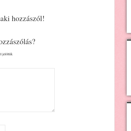
 aki hozzászól!
ozzászólás?
l jelöltük