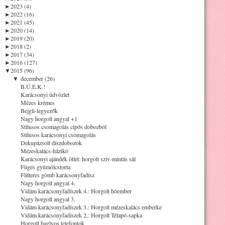
►
2023 (4)
►
2022 (16)
►
2021 (45)
►
2020 (14)
►
2019 (20)
►
2018 (2)
►
2017 (34)
►
2016 (127)
▼
2015 (96)
▼
december (26)
B.Ú.É.K.!
Karácsonyi üdvözlet
Mézes krémes
Bejgli-legyezők
Nagy horgolt angyal +1
Stílusos csomagolás cipős dobozból
Stílusos karácsonyi csomagolás
Dekupázsolt díszdobozok
Mézeskalács-házikó
Karácsonyi ajándék ötlet: horgolt szív-mintás sál
Fügés gyümölcstorta
Flitteres gömb karácsonyfadísz
Nagy horgolt angyal 4.
Vidám karácsonyfadíszek 4.: Horgolt hóember
Nagy horgolt angyal 3.
Vidám karácsonyfadíszek 3.: Horgolt mézeskalács emberke
Vidám karácsonyfadíszek 2.: Horgolt Télapó-sapka
Horgolt baglyos telefontok