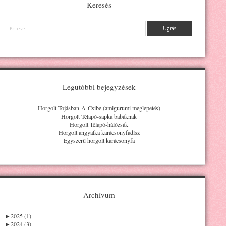
Keresés
Keresés
Legutóbbi bejegyzések
Horgolt Tojásban-A-Csibe (amigurumi meglepetés)
Horgolt Télapó-sapka babáknak
Horgolt Télapó-hálózsák
Horgolt angyalka karácsonyfadísz
Egyszerű horgolt karácsonyfa
Archívum
►
2025 (1)
►
2024 (3)