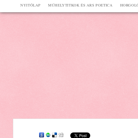
NYITÓLAP
MŰHELYTITKOK ÉS ARS POETICA
HORGOLÓ