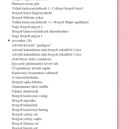
Mennyei rózsás pite
Vidám karácsonyfadíszek 1.: Csillogó horgolt fenyő
Horgolt fenyő függönyelkötő
Horgolt Mikulás-zokni
Vidám karácsonyfadíszek +1: Horgolt Télapó-applikáció
Nagy horgolt angyal 2.
Horgolt karácsonyfadíszek kikeményítése
Nagy horgolt angyal 1.
▼
november (28)
Adventi koszorú "gazdagon"
Adventi kalendárium mini horgolt zoknikból 2.rész
Adventi kalendárium mini horgolt zoknikból 1.rész
Arab húsos táska (szamósza)
Egyszerű gluténmentes kevert süti
Üvegmatricás adventi naptár
Karácsonyi üvegmatrica sablonok
A transzfertechnika
Horgolt sapka bélelése
Gluténmentes túrós muffin
Fahéjas almarózsák
Horgolt karácsonyi csillag
Horgolt angyalka
Horgolt hópelyhek
Horgolt karácsonyi harang
Horgolt szörny-sál
Horgolt szörny-sapka
Horgolt Minion-sál
Horgolt bagoly-sál