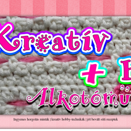
Ingyenes horgolás minták | kreatív hobby-technikák | jól bevált süti receptek