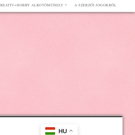
REATÍV+HOBBY ALKOTÓMŰHELY
A SZERZŐI JOGOKRÓL
HU