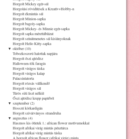
Horgolt Mickey egér-sál
Horgolási rövidítések a Kreatív+Hobby-n
Horgolt ékmintás sál
Horgolt Minion-sapka
Horgolt bagoly-sapka
Horgolt Mickey- és Minnie egér-sapka
Horgolt sapka mérettáblázat
Horgolt színátmenetes sál kislányoknak
Horgolt Hello Kitty-sapka
▼
október (10)
Tobozkoszorú halottak napjára
Horgolt őszi ajtódísz
Halloween-tök faragás
Horgolt virágos táska
Horgolt virágos kalap
Palacsintatorta
Horgolt rózsás vállkendő
Horgolt virágos sál
Túrós süti liszt nélkül
Őszi ajtódísz krepp papírból
▼
szeptember (2)
Hosszú körkardigán
Horgolt szivárványos strandruha
▼
augusztus (4)
Hasznos kis ötletek 1.: african flower motívumokkal
Horgolt afrikai virág mintás pénztárca
Horgolt afrikai virág mintás táska
A horgolt african flower (afrikai virág) minta