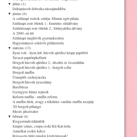
▼
július (1)
Dekupázsolt dobozka nászajándékba
▼
június (6)
A szülinapi zsúrok sztárja: Minnie egér-piñata
Szülinapi zsúr ötletek 1.: Emeletes sütiállvány
Születésnapi zsúr ötletek 2.: Sütinyalóka-állvány
A 2000.-en túl
Szülinapi meghívók gyermekzsúrra
Hagyományos esküvői grillázstorta
▼
március (13)
Ilyen volt - ilyen lett: húsvéti ajtódísz krepp papírból
Tavaszi papírlepkefüzér
Horgolt húsvéti ajtódísz 2.: díszítés és összeállítás
Horgolt húsvéti ajtódísz 1.: horgolt csibe
Horgolt muffin
Ünneplős szoknyácska
Horgolt húsvéti nyuszilány
Baszbúsza
Gyöngyös hímes tojások
Reform muffin - muffin reform
A muffin-titok, avagy a tökéletes vaníliás muffin receptje
3D horgolt pillangó
Mesés játszósátor
▼
február (6)
Kisgyermekvidámítók
Szuper színes, csupa csoki Kit Kat-torta
Amerikai csokis keksz
Rózsaszín tütüt minden királylánynak!