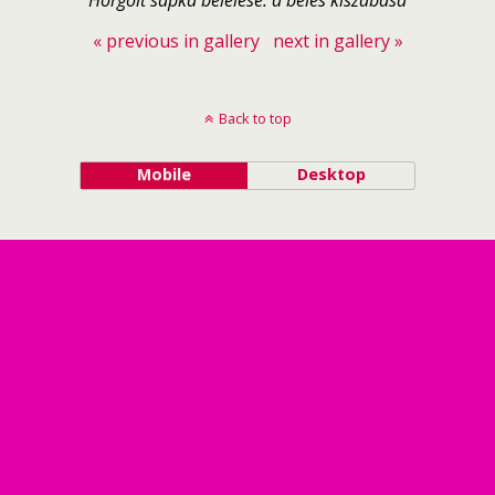
Horgolt sapka bélelése: a bélés kiszabása
« previous in gallery
next in gallery »
Back to top
Mobile
Desktop