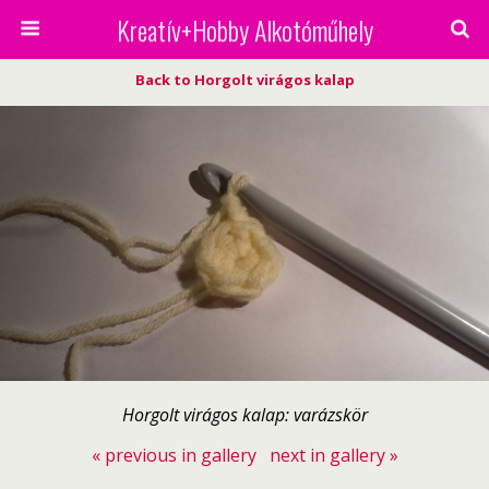
Kreatív+Hobby Alkotóműhely
Back to Horgolt virágos kalap
Horgolt virágos kalap: varázskör
« previous in gallery
next in gallery »