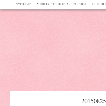
NYITÓLAP
MŰHELYTITKOK ÉS ARS POETICA
HORGOLÓ
20150825