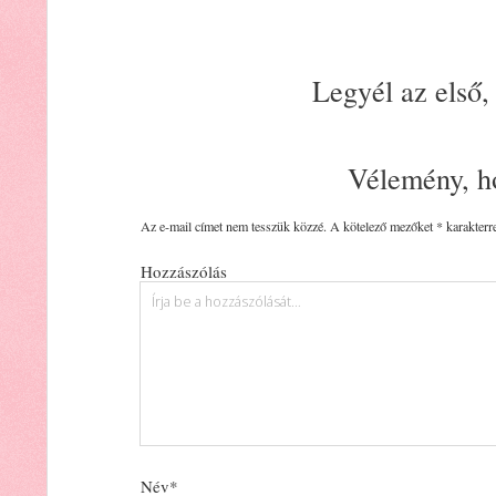
Legyél az első,
Vélemény, h
Az e-mail címet nem tesszük közzé.
A kötelező mezőket
*
karakterre
Hozzászólás
Név*