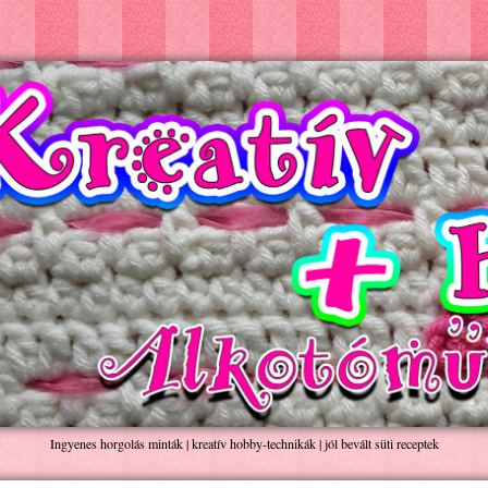
Ingyenes horgolás minták | kreatív hobby-technikák | jól bevált süti receptek