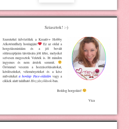
Sziasztok! :-)
Szeretettel üdvözöllek a Kreatív+ H
obby
Alkotóműhely
honlapján!
Ez az oldal a
horgolásmintáim és a jól bevált
sütireceptjeim tárolására jött létre, melyeket
szívesen megosztok Veletek is. Itt minden
ingyenes és nem árulok semmit.
Örömmel veszem a hozzászólásaitokat,
kérdéseiteket, véleményeteket és a kész
műveiteket
a honlap Face-oldalán
vagy a
cikkek alatt található
Hozzászólások
-ban.
Boldog horgolást!
Vica