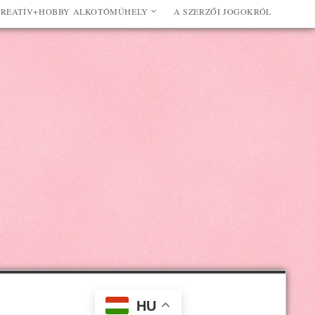
REATÍV+HOBBY ALKOTÓMŰHELY
A SZERZŐI JOGOKRÓL
HU