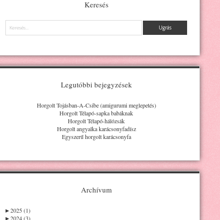
Keresés
Keresés
Legutóbbi bejegyzések
Horgolt Tojásban-A-Csibe (amigurumi meglepetés)
Horgolt Télapó-sapka babáknak
Horgolt Télapó-hálózsák
Horgolt angyalka karácsonyfadísz
Egyszerű horgolt karácsonyfa
Archívum
►
2025 (1)
►
2024 (3)