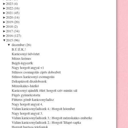
►
2023 (4)
►
2022 (16)
►
2021 (45)
►
2020 (14)
►
2019 (20)
►
2018 (2)
►
2017 (34)
►
2016 (127)
▼
2015 (96)
▼
december (26)
B.Ú.É.K.!
Karácsonyi üdvözlet
Mézes krémes
Bejgli-legyezők
Nagy horgolt angyal +1
Stílusos csomagolás cipős dobozból
Stílusos karácsonyi csomagolás
Dekupázsolt díszdobozok
Mézeskalács-házikó
Karácsonyi ajándék ötlet: horgolt szív-mintás sál
Fügés gyümölcstorta
Flitteres gömb karácsonyfadísz
Nagy horgolt angyal 4.
Vidám karácsonyfadíszek 4.: Horgolt hóember
Nagy horgolt angyal 3.
Vidám karácsonyfadíszek 3.: Horgolt mézeskalács emberke
Vidám karácsonyfadíszek 2.: Horgolt Télapó-sapka
Horgolt baglyos telefontok