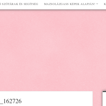
 SZÓTÁRAK ÉS SEGÍTSÉG
MAZSOLÁZGASS KÉPEK ALAPJÁN!
K
_162726