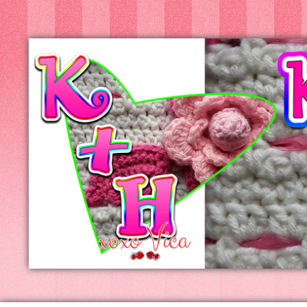
Kreatív+Hobby
Alkotóműhely