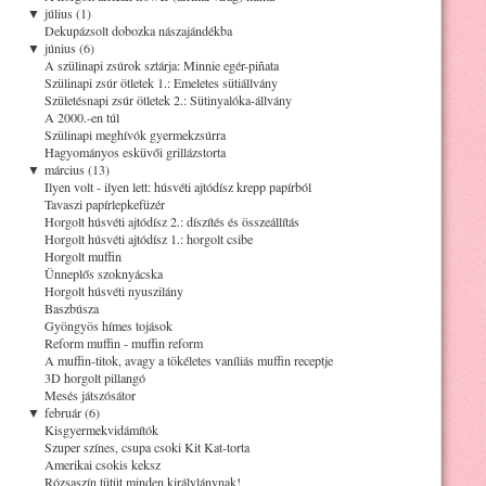
▼
július (1)
Dekupázsolt dobozka nászajándékba
▼
június (6)
A szülinapi zsúrok sztárja: Minnie egér-piñata
Szülinapi zsúr ötletek 1.: Emeletes sütiállvány
Születésnapi zsúr ötletek 2.: Sütinyalóka-állvány
A 2000.-en túl
Szülinapi meghívók gyermekzsúrra
Hagyományos esküvői grillázstorta
▼
március (13)
Ilyen volt - ilyen lett: húsvéti ajtódísz krepp papírból
Tavaszi papírlepkefüzér
Horgolt húsvéti ajtódísz 2.: díszítés és összeállítás
Horgolt húsvéti ajtódísz 1.: horgolt csibe
Horgolt muffin
Ünneplős szoknyácska
Horgolt húsvéti nyuszilány
Baszbúsza
Gyöngyös hímes tojások
Reform muffin - muffin reform
A muffin-titok, avagy a tökéletes vaníliás muffin receptje
3D horgolt pillangó
Mesés játszósátor
▼
február (6)
Kisgyermekvidámítók
Szuper színes, csupa csoki Kit Kat-torta
Amerikai csokis keksz
Rózsaszín tütüt minden királylánynak!