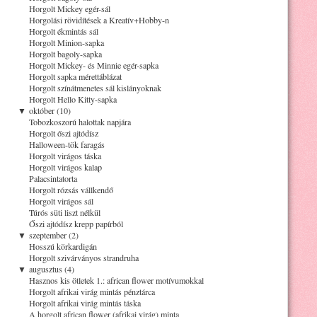
Horgolt Mickey egér-sál
Horgolási rövidítések a Kreatív+Hobby-n
Horgolt ékmintás sál
Horgolt Minion-sapka
Horgolt bagoly-sapka
Horgolt Mickey- és Minnie egér-sapka
Horgolt sapka mérettáblázat
Horgolt színátmenetes sál kislányoknak
Horgolt Hello Kitty-sapka
▼
október (10)
Tobozkoszorú halottak napjára
Horgolt őszi ajtódísz
Halloween-tök faragás
Horgolt virágos táska
Horgolt virágos kalap
Palacsintatorta
Horgolt rózsás vállkendő
Horgolt virágos sál
Túrós süti liszt nélkül
Őszi ajtódísz krepp papírból
▼
szeptember (2)
Hosszú körkardigán
Horgolt szivárványos strandruha
▼
augusztus (4)
Hasznos kis ötletek 1.: african flower motívumokkal
Horgolt afrikai virág mintás pénztárca
Horgolt afrikai virág mintás táska
A horgolt african flower (afrikai virág) minta