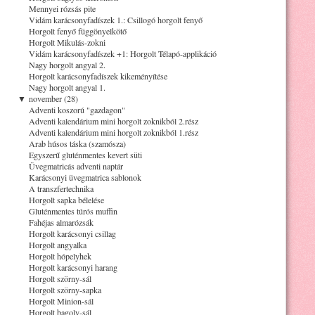
Mennyei rózsás pite
Vidám karácsonyfadíszek 1.: Csillogó horgolt fenyő
Horgolt fenyő függönyelkötő
Horgolt Mikulás-zokni
Vidám karácsonyfadíszek +1: Horgolt Télapó-applikáció
Nagy horgolt angyal 2.
Horgolt karácsonyfadíszek kikeményítése
Nagy horgolt angyal 1.
▼
november (28)
Adventi koszorú "gazdagon"
Adventi kalendárium mini horgolt zoknikból 2.rész
Adventi kalendárium mini horgolt zoknikból 1.rész
Arab húsos táska (szamósza)
Egyszerű gluténmentes kevert süti
Üvegmatricás adventi naptár
Karácsonyi üvegmatrica sablonok
A transzfertechnika
Horgolt sapka bélelése
Gluténmentes túrós muffin
Fahéjas almarózsák
Horgolt karácsonyi csillag
Horgolt angyalka
Horgolt hópelyhek
Horgolt karácsonyi harang
Horgolt szörny-sál
Horgolt szörny-sapka
Horgolt Minion-sál
Horgolt bagoly-sál