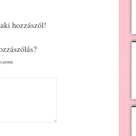
 aki hozzászól!
ozzászólás?
l jelöltük