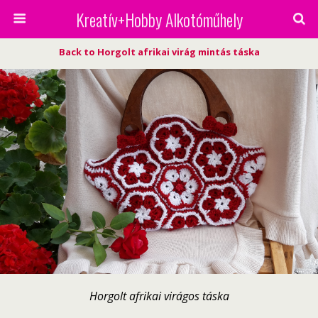
Kreatív+Hobby Alkotóműhely
Back to Horgolt afrikai virág mintás táska
Horgolt afrikai virágos táska