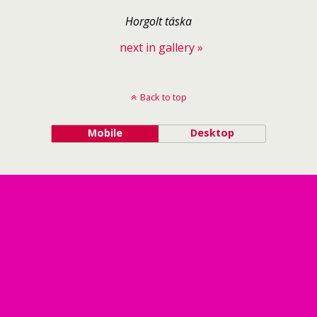
Horgolt táska
next in gallery »
Back to top
Mobile
Desktop