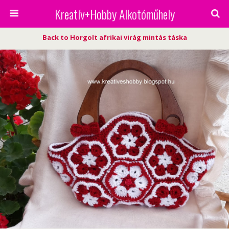
Kreatív+Hobby Alkotóműhely
Back to Horgolt afrikai virág mintás táska