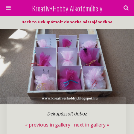
Kreatív+Hobby Alkotóműhely
Back to Dekupázsolt dobozka nászajándékba
Dekupázsolt doboz
« previous in gallery
next in gallery »