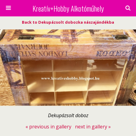
Kreatív+Hobby Alkotóműhely
Back to Dekupázsolt dobozka nászajándékba
Dekupázsolt doboz
« previous in gallery
next in gallery »