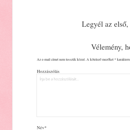
Legyél az első,
Vélemény, h
Az e-mail címet nem tesszük közzé.
A kötelező mezőket
*
karakterre
Hozzászólás
Név*