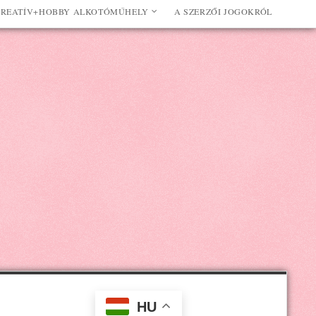
REATÍV+HOBBY ALKOTÓMŰHELY
A SZERZŐI JOGOKRÓL
HU