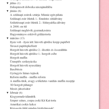
▼
július (1)
Dekupázsolt dobozka nászajándékba
▼
június (6)
A szülinapi zsúrok sztárja: Minnie egér-piñata
Szülinapi zsúr ötletek 1.: Emeletes sütiállvány
Születésnapi zsúr ötletek 2.: Sütinyalóka-állvány
A 2000.-en túl
Szülinapi meghívók gyermekzsúrra
Hagyományos esküvői grillázstorta
▼
március (13)
Ilyen volt - ilyen lett: húsvéti ajtódísz krepp papírból
Tavaszi papírlepkefüzér
Horgolt húsvéti ajtódísz 2.: díszítés és összeállítás
Horgolt húsvéti ajtódísz 1.: horgolt csibe
Horgolt muffin
Ünneplős szoknyácska
Horgolt húsvéti nyuszilány
Baszbúsza
Gyöngyös hímes tojások
Reform muffin - muffin reform
A muffin-titok, avagy a tökéletes vaníliás muffin receptje
3D horgolt pillangó
Mesés játszósátor
▼
február (6)
Kisgyermekvidámítók
Szuper színes, csupa csoki Kit Kat-torta
Amerikai csokis keksz
Rózsaszín tütüt minden királylánynak!