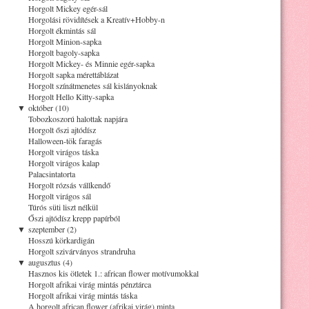
Horgolt Mickey egér-sál
Horgolási rövidítések a Kreatív+Hobby-n
Horgolt ékmintás sál
Horgolt Minion-sapka
Horgolt bagoly-sapka
Horgolt Mickey- és Minnie egér-sapka
Horgolt sapka mérettáblázat
Horgolt színátmenetes sál kislányoknak
Horgolt Hello Kitty-sapka
▼
október (10)
Tobozkoszorú halottak napjára
Horgolt őszi ajtódísz
Halloween-tök faragás
Horgolt virágos táska
Horgolt virágos kalap
Palacsintatorta
Horgolt rózsás vállkendő
Horgolt virágos sál
Túrós süti liszt nélkül
Őszi ajtódísz krepp papírból
▼
szeptember (2)
Hosszú körkardigán
Horgolt szivárványos strandruha
▼
augusztus (4)
Hasznos kis ötletek 1.: african flower motívumokkal
Horgolt afrikai virág mintás pénztárca
Horgolt afrikai virág mintás táska
A horgolt african flower (afrikai virág) minta