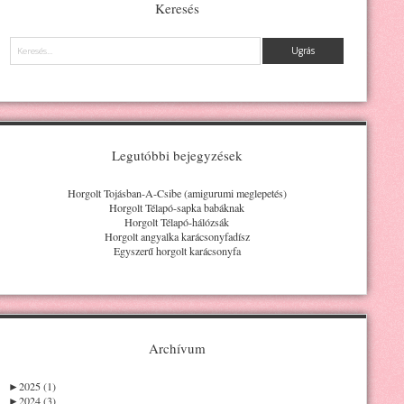
Keresés
Keresés
Legutóbbi bejegyzések
Horgolt Tojásban-A-Csibe (amigurumi meglepetés)
Horgolt Télapó-sapka babáknak
Horgolt Télapó-hálózsák
Horgolt angyalka karácsonyfadísz
Egyszerű horgolt karácsonyfa
Archívum
►
2025 (1)
►
2024 (3)