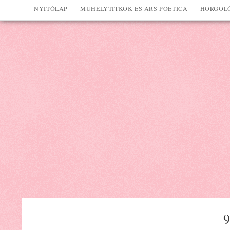
NYITÓLAP
MŰHELYTITKOK ÉS ARS POETICA
HORGOLÓ
9