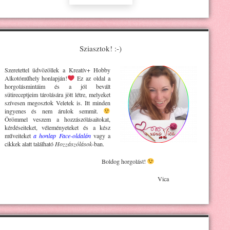
Sziasztok! :-)
Szeretettel üdvözöllek a Kreatív+ H
obby
Alkotóműhely
honlapján!
Ez az oldal a
horgolásmintáim és a jól bevált
sütireceptjeim tárolására jött létre, melyeket
szívesen megosztok Veletek is. Itt minden
ingyenes és nem árulok semmit.
Örömmel veszem a hozzászólásaitokat,
kérdéseiteket, véleményeteket és a kész
műveiteket
a honlap Face-oldalán
vagy a
cikkek alatt található
Hozzászólások
-ban.
Boldog horgolást!
Vica