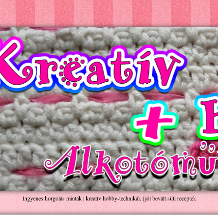
Ingyenes horgolás minták | kreatív hobby-technikák | jól bevált süti receptek