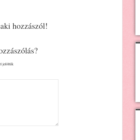
 aki hozzászól!
ozzászólás?
l jelöltük