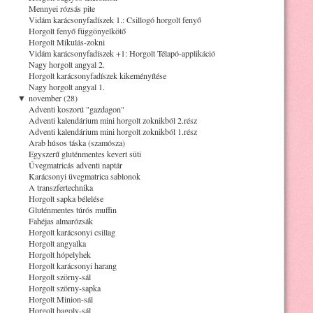
Mennyei rózsás pite
Vidám karácsonyfadíszek 1.: Csillogó horgolt fenyő
Horgolt fenyő függönyelkötő
Horgolt Mikulás-zokni
Vidám karácsonyfadíszek +1: Horgolt Télapó-applikáció
Nagy horgolt angyal 2.
Horgolt karácsonyfadíszek kikeményítése
Nagy horgolt angyal 1.
▼
november (28)
Adventi koszorú "gazdagon"
Adventi kalendárium mini horgolt zoknikból 2.rész
Adventi kalendárium mini horgolt zoknikból 1.rész
Arab húsos táska (szamósza)
Egyszerű gluténmentes kevert süti
Üvegmatricás adventi naptár
Karácsonyi üvegmatrica sablonok
A transzfertechnika
Horgolt sapka bélelése
Gluténmentes túrós muffin
Fahéjas almarózsák
Horgolt karácsonyi csillag
Horgolt angyalka
Horgolt hópelyhek
Horgolt karácsonyi harang
Horgolt szörny-sál
Horgolt szörny-sapka
Horgolt Minion-sál
Horgolt bagoly-sál