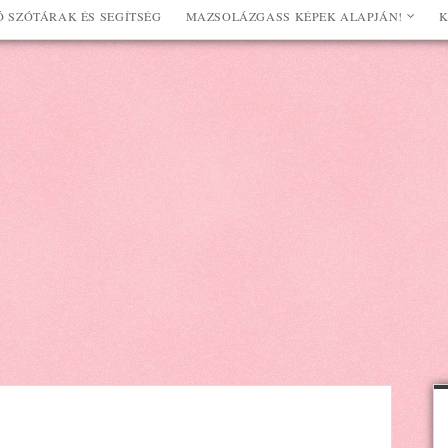
 SZÓTÁRAK ÉS SEGÍTSÉG
MAZSOLÁZGASS KÉPEK ALAPJÁN!
K