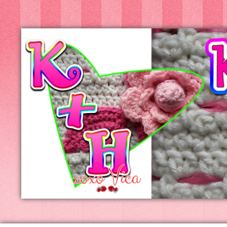
Kreatív+Hobby
Alkotóműhely