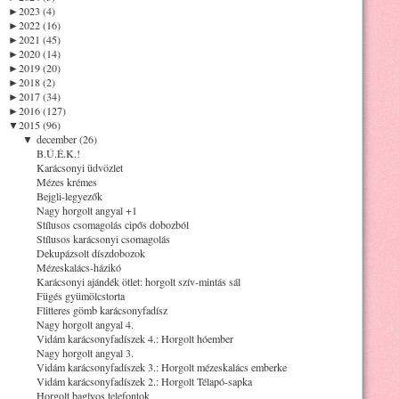
►
2023 (4)
►
2022 (16)
►
2021 (45)
►
2020 (14)
►
2019 (20)
►
2018 (2)
►
2017 (34)
►
2016 (127)
▼
2015 (96)
▼
december (26)
B.Ú.É.K.!
Karácsonyi üdvözlet
Mézes krémes
Bejgli-legyezők
Nagy horgolt angyal +1
Stílusos csomagolás cipős dobozból
Stílusos karácsonyi csomagolás
Dekupázsolt díszdobozok
Mézeskalács-házikó
Karácsonyi ajándék ötlet: horgolt szív-mintás sál
Fügés gyümölcstorta
Flitteres gömb karácsonyfadísz
Nagy horgolt angyal 4.
Vidám karácsonyfadíszek 4.: Horgolt hóember
Nagy horgolt angyal 3.
Vidám karácsonyfadíszek 3.: Horgolt mézeskalács emberke
Vidám karácsonyfadíszek 2.: Horgolt Télapó-sapka
Horgolt baglyos telefontok