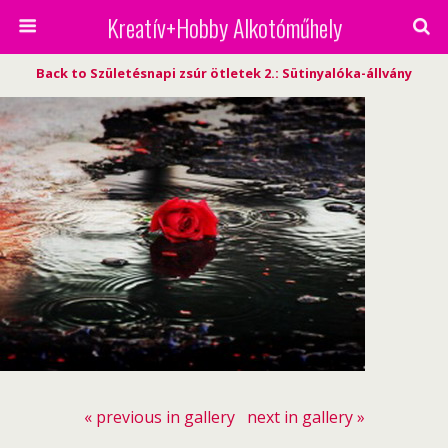
Kreatív+Hobby Alkotóműhely
Back to Születésnapi zsúr ötletek 2.: Sütinyalóka-állvány
« previous in gallery
next in gallery »