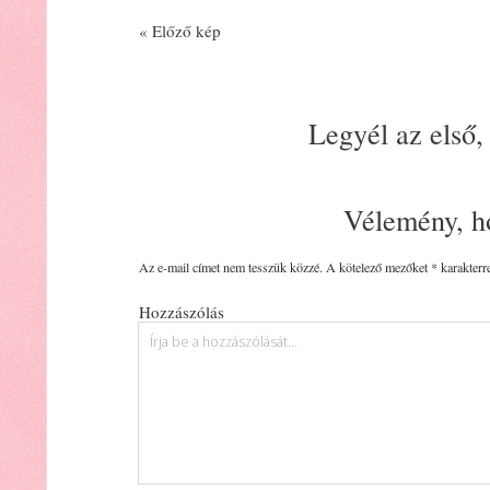
« Előző kép
Legyél az első,
Vélemény, h
Az e-mail címet nem tesszük közzé.
A kötelező mezőket
*
karakterre
Hozzászólás