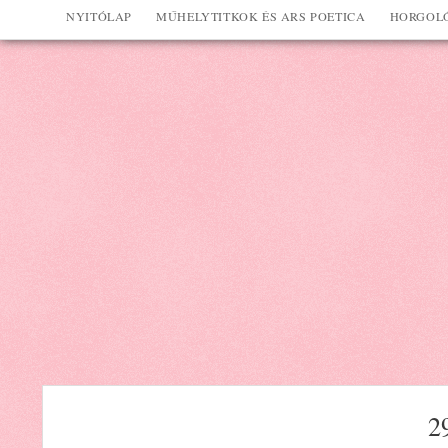
NYITÓLAP
MŰHELYTITKOK ÉS ARS POETICA
HORGOLÓ
2