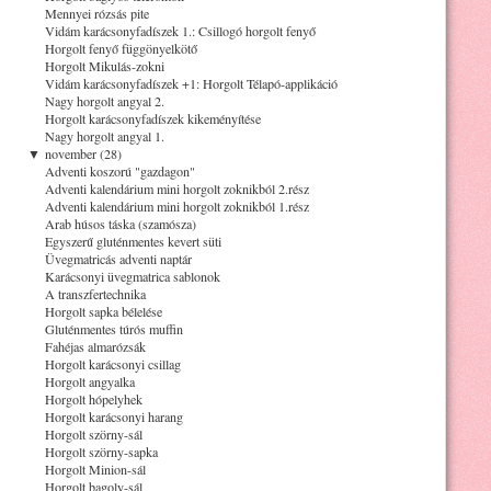
Mennyei rózsás pite
Vidám karácsonyfadíszek 1.: Csillogó horgolt fenyő
Horgolt fenyő függönyelkötő
Horgolt Mikulás-zokni
Vidám karácsonyfadíszek +1: Horgolt Télapó-applikáció
Nagy horgolt angyal 2.
Horgolt karácsonyfadíszek kikeményítése
Nagy horgolt angyal 1.
▼
november (28)
Adventi koszorú "gazdagon"
Adventi kalendárium mini horgolt zoknikból 2.rész
Adventi kalendárium mini horgolt zoknikból 1.rész
Arab húsos táska (szamósza)
Egyszerű gluténmentes kevert süti
Üvegmatricás adventi naptár
Karácsonyi üvegmatrica sablonok
A transzfertechnika
Horgolt sapka bélelése
Gluténmentes túrós muffin
Fahéjas almarózsák
Horgolt karácsonyi csillag
Horgolt angyalka
Horgolt hópelyhek
Horgolt karácsonyi harang
Horgolt szörny-sál
Horgolt szörny-sapka
Horgolt Minion-sál
Horgolt bagoly-sál