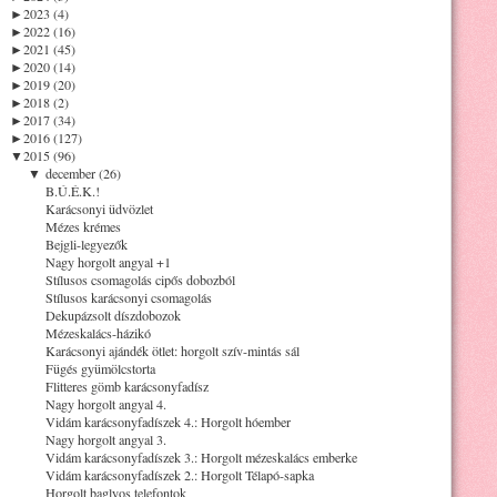
►
2023 (4)
►
2022 (16)
►
2021 (45)
►
2020 (14)
►
2019 (20)
►
2018 (2)
►
2017 (34)
►
2016 (127)
▼
2015 (96)
▼
december (26)
B.Ú.É.K.!
Karácsonyi üdvözlet
Mézes krémes
Bejgli-legyezők
Nagy horgolt angyal +1
Stílusos csomagolás cipős dobozból
Stílusos karácsonyi csomagolás
Dekupázsolt díszdobozok
Mézeskalács-házikó
Karácsonyi ajándék ötlet: horgolt szív-mintás sál
Fügés gyümölcstorta
Flitteres gömb karácsonyfadísz
Nagy horgolt angyal 4.
Vidám karácsonyfadíszek 4.: Horgolt hóember
Nagy horgolt angyal 3.
Vidám karácsonyfadíszek 3.: Horgolt mézeskalács emberke
Vidám karácsonyfadíszek 2.: Horgolt Télapó-sapka
Horgolt baglyos telefontok