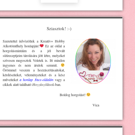
Sziasztok! :-)
Szeretettel üdvözöllek a Kreatív+ H
obby
Alkotóműhely
honlapján!
Ez az oldal a
horgolásmintáim és a jól bevált
sütireceptjeim tárolására jött létre, melyeket
szívesen megosztok Veletek is. Itt minden
ingyenes és nem árulok semmit.
Örömmel veszem a hozzászólásaitokat,
kérdéseiteket, véleményeteket és a kész
műveiteket
a honlap Face-oldalán
vagy a
cikkek alatt található
Hozzászólások
-ban.
Boldog horgolást!
Vica