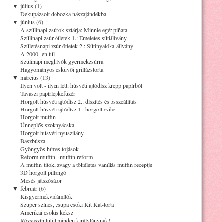
▼
július (1)
Dekupázsolt dobozka nászajándékba
▼
június (6)
A szülinapi zsúrok sztárja: Minnie egér-piñata
Szülinapi zsúr ötletek 1.: Emeletes sütiállvány
Születésnapi zsúr ötletek 2.: Sütinyalóka-állvány
A 2000.-en túl
Szülinapi meghívók gyermekzsúrra
Hagyományos esküvői grillázstorta
▼
március (13)
Ilyen volt - ilyen lett: húsvéti ajtódísz krepp papírból
Tavaszi papírlepkefüzér
Horgolt húsvéti ajtódísz 2.: díszítés és összeállítás
Horgolt húsvéti ajtódísz 1.: horgolt csibe
Horgolt muffin
Ünneplős szoknyácska
Horgolt húsvéti nyuszilány
Baszbúsza
Gyöngyös hímes tojások
Reform muffin - muffin reform
A muffin-titok, avagy a tökéletes vaníliás muffin receptje
3D horgolt pillangó
Mesés játszósátor
▼
február (6)
Kisgyermekvidámítók
Szuper színes, csupa csoki Kit Kat-torta
Amerikai csokis keksz
Rózsaszín tütüt minden királylánynak!