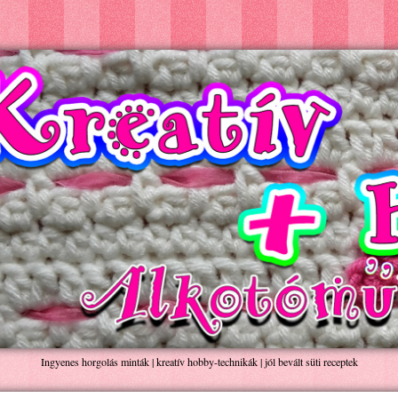
Ingyenes horgolás minták | kreatív hobby-technikák | jól bevált süti receptek