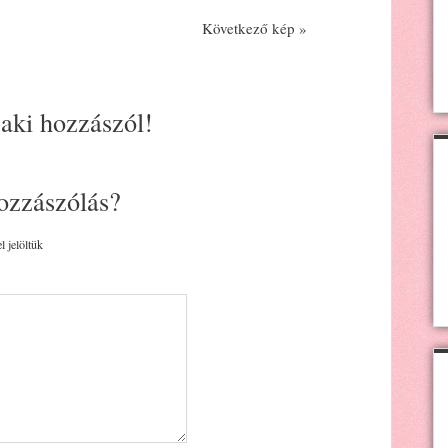
Következő kép »
 aki hozzászól!
ozzászólás?
l jelöltük