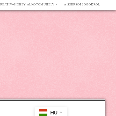
REATÍV+HOBBY ALKOTÓMŰHELY
A SZERZŐI JOGOKRÓL
HU