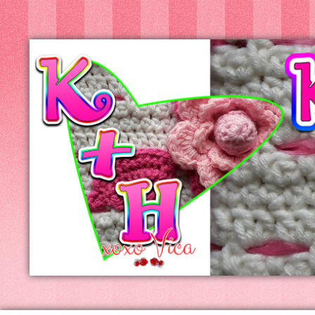
Kreatív+Hobby
Alkotóműhely