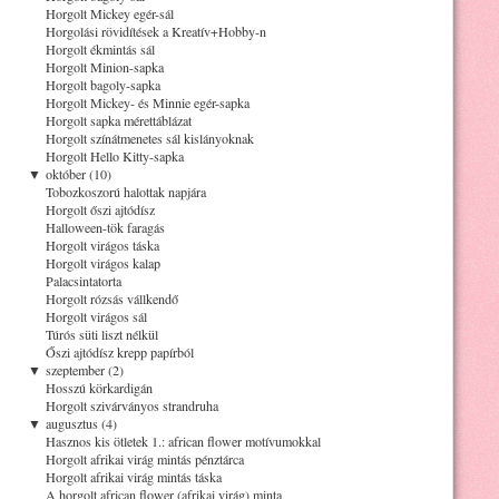
Horgolt Mickey egér-sál
Horgolási rövidítések a Kreatív+Hobby-n
Horgolt ékmintás sál
Horgolt Minion-sapka
Horgolt bagoly-sapka
Horgolt Mickey- és Minnie egér-sapka
Horgolt sapka mérettáblázat
Horgolt színátmenetes sál kislányoknak
Horgolt Hello Kitty-sapka
▼
október (10)
Tobozkoszorú halottak napjára
Horgolt őszi ajtódísz
Halloween-tök faragás
Horgolt virágos táska
Horgolt virágos kalap
Palacsintatorta
Horgolt rózsás vállkendő
Horgolt virágos sál
Túrós süti liszt nélkül
Őszi ajtódísz krepp papírból
▼
szeptember (2)
Hosszú körkardigán
Horgolt szivárványos strandruha
▼
augusztus (4)
Hasznos kis ötletek 1.: african flower motívumokkal
Horgolt afrikai virág mintás pénztárca
Horgolt afrikai virág mintás táska
A horgolt african flower (afrikai virág) minta