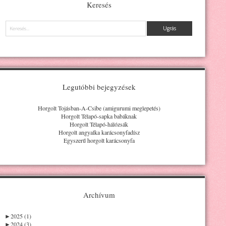
Keresés
Keresés
Legutóbbi bejegyzések
Horgolt Tojásban-A-Csibe (amigurumi meglepetés)
Horgolt Télapó-sapka babáknak
Horgolt Télapó-hálózsák
Horgolt angyalka karácsonyfadísz
Egyszerű horgolt karácsonyfa
Archívum
►
2025 (1)
►
2024 (3)