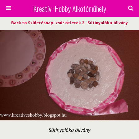
Kreatív+Hobby Alkotóműhely
Back to Születésnapi zsúr ötletek 2.: Sütinyalóka-állvány
Sütinyalóka állvány