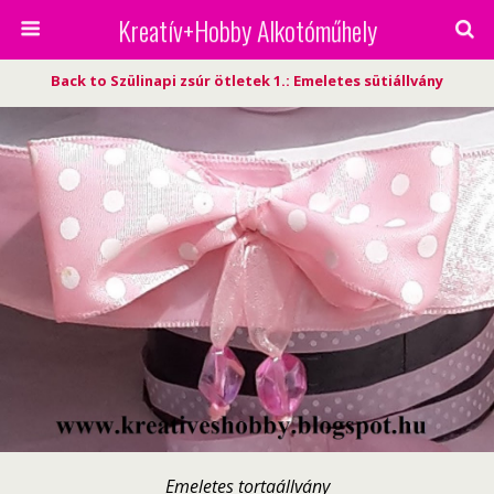
Kreatív+Hobby Alkotóműhely
Back to Szülinapi zsúr ötletek 1.: Emeletes sütiállvány
Emeletes tortaállvány