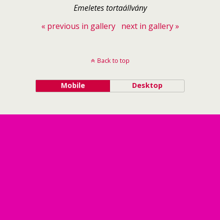
Emeletes tortaállvány
« previous in gallery
next in gallery »
Back to top
Mobile
Desktop