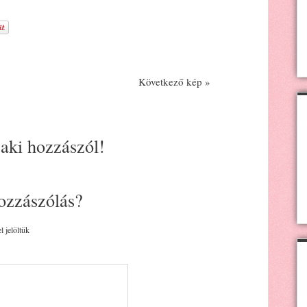
Következő kép »
 aki hozzászól!
ozzászólás?
l jelöltük