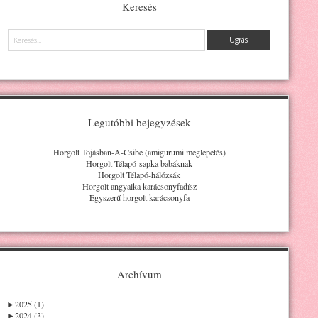
Keresés
Keresés
Legutóbbi bejegyzések
Horgolt Tojásban-A-Csibe (amigurumi meglepetés)
Horgolt Télapó-sapka babáknak
Horgolt Télapó-hálózsák
Horgolt angyalka karácsonyfadísz
Egyszerű horgolt karácsonyfa
Archívum
►
2025 (1)
►
2024 (3)