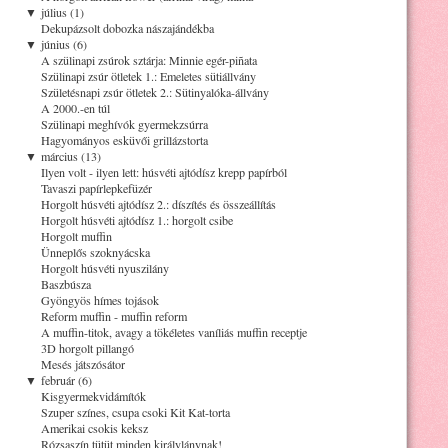
▼
július (1)
Dekupázsolt dobozka nászajándékba
▼
június (6)
A szülinapi zsúrok sztárja: Minnie egér-piñata
Szülinapi zsúr ötletek 1.: Emeletes sütiállvány
Születésnapi zsúr ötletek 2.: Sütinyalóka-állvány
A 2000.-en túl
Szülinapi meghívók gyermekzsúrra
Hagyományos esküvői grillázstorta
▼
március (13)
Ilyen volt - ilyen lett: húsvéti ajtódísz krepp papírból
Tavaszi papírlepkefüzér
Horgolt húsvéti ajtódísz 2.: díszítés és összeállítás
Horgolt húsvéti ajtódísz 1.: horgolt csibe
Horgolt muffin
Ünneplős szoknyácska
Horgolt húsvéti nyuszilány
Baszbúsza
Gyöngyös hímes tojások
Reform muffin - muffin reform
A muffin-titok, avagy a tökéletes vaníliás muffin receptje
3D horgolt pillangó
Mesés játszósátor
▼
február (6)
Kisgyermekvidámítók
Szuper színes, csupa csoki Kit Kat-torta
Amerikai csokis keksz
Rózsaszín tütüt minden királylánynak!