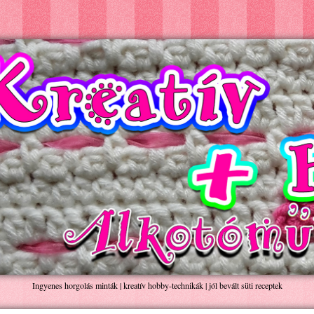
Ingyenes horgolás minták | kreatív hobby-technikák | jól bevált süti receptek