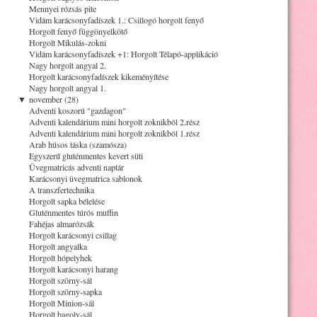
Mennyei rózsás pite
Vidám karácsonyfadíszek 1.: Csillogó horgolt fenyő
Horgolt fenyő függönyelkötő
Horgolt Mikulás-zokni
Vidám karácsonyfadíszek +1: Horgolt Télapó-applikáció
Nagy horgolt angyal 2.
Horgolt karácsonyfadíszek kikeményítése
Nagy horgolt angyal 1.
▼
november (28)
Adventi koszorú "gazdagon"
Adventi kalendárium mini horgolt zoknikból 2.rész
Adventi kalendárium mini horgolt zoknikból 1.rész
Arab húsos táska (szamósza)
Egyszerű gluténmentes kevert süti
Üvegmatricás adventi naptár
Karácsonyi üvegmatrica sablonok
A transzfertechnika
Horgolt sapka bélelése
Gluténmentes túrós muffin
Fahéjas almarózsák
Horgolt karácsonyi csillag
Horgolt angyalka
Horgolt hópelyhek
Horgolt karácsonyi harang
Horgolt szörny-sál
Horgolt szörny-sapka
Horgolt Minion-sál
Horgolt bagoly-sál