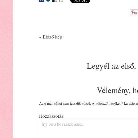
« Előző kép
Legyél az első,
Vélemény, h
Az e-mail címet nem tesszük közzé.
A kötelező mezőket
*
karakterre
Hozzászólás