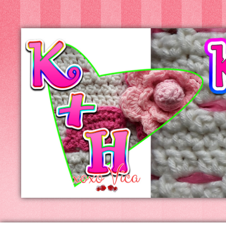
Kreatív+Hobby
Alkotóműhely