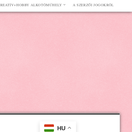
REATÍV+HOBBY ALKOTÓMŰHELY
A SZERZŐI JOGOKRÓL
HU