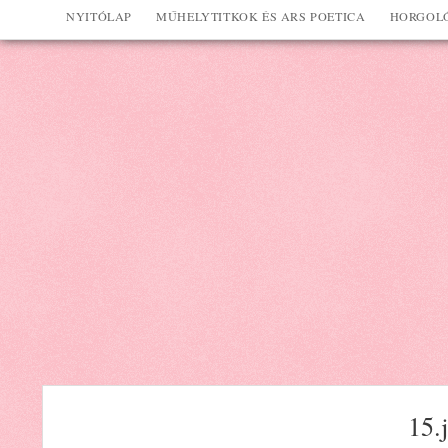
NYITÓLAP
MŰHELYTITKOK ÉS ARS POETICA
HORGOLÓ
15.