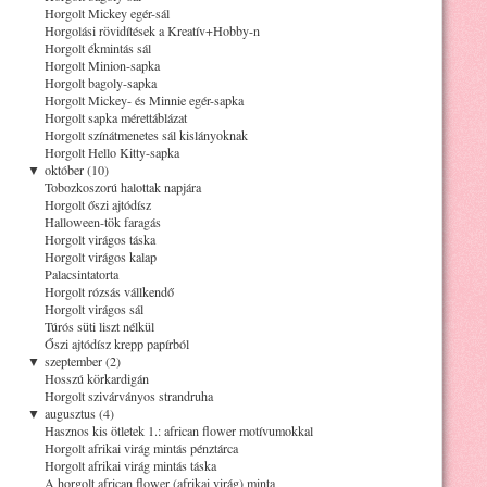
Horgolt Mickey egér-sál
Horgolási rövidítések a Kreatív+Hobby-n
Horgolt ékmintás sál
Horgolt Minion-sapka
Horgolt bagoly-sapka
Horgolt Mickey- és Minnie egér-sapka
Horgolt sapka mérettáblázat
Horgolt színátmenetes sál kislányoknak
Horgolt Hello Kitty-sapka
▼
október (10)
Tobozkoszorú halottak napjára
Horgolt őszi ajtódísz
Halloween-tök faragás
Horgolt virágos táska
Horgolt virágos kalap
Palacsintatorta
Horgolt rózsás vállkendő
Horgolt virágos sál
Túrós süti liszt nélkül
Őszi ajtódísz krepp papírból
▼
szeptember (2)
Hosszú körkardigán
Horgolt szivárványos strandruha
▼
augusztus (4)
Hasznos kis ötletek 1.: african flower motívumokkal
Horgolt afrikai virág mintás pénztárca
Horgolt afrikai virág mintás táska
A horgolt african flower (afrikai virág) minta