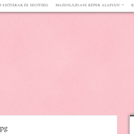
 SZÓTÁRAK ÉS SEGÍTSÉG
MAZSOLÁZGASS KÉPEK ALAPJÁN!
K
jpg