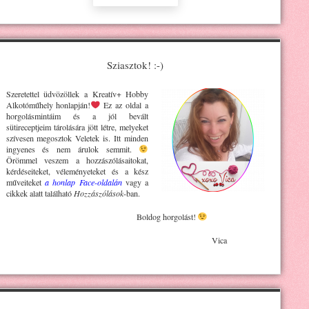
Sziasztok! :-)
Szeretettel üdvözöllek a Kreatív+ H
obby
Alkotóműhely
honlapján!
Ez az oldal a
horgolásmintáim és a jól bevált
sütireceptjeim tárolására jött létre, melyeket
szívesen megosztok Veletek is. Itt minden
ingyenes és nem árulok semmit.
Örömmel veszem a hozzászólásaitokat,
kérdéseiteket, véleményeteket és a kész
műveiteket
a honlap Face-oldalán
vagy a
cikkek alatt található
Hozzászólások
-ban.
Boldog horgolást!
Vica