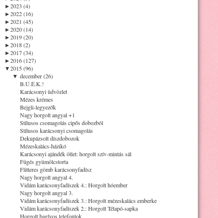
►
2023 (4)
►
2022 (16)
►
2021 (45)
►
2020 (14)
►
2019 (20)
►
2018 (2)
►
2017 (34)
►
2016 (127)
▼
2015 (96)
▼
december (26)
B.Ú.É.K.!
Karácsonyi üdvözlet
Mézes krémes
Bejgli-legyezők
Nagy horgolt angyal +1
Stílusos csomagolás cipős dobozból
Stílusos karácsonyi csomagolás
Dekupázsolt díszdobozok
Mézeskalács-házikó
Karácsonyi ajándék ötlet: horgolt szív-mintás sál
Fügés gyümölcstorta
Flitteres gömb karácsonyfadísz
Nagy horgolt angyal 4.
Vidám karácsonyfadíszek 4.: Horgolt hóember
Nagy horgolt angyal 3.
Vidám karácsonyfadíszek 3.: Horgolt mézeskalács emberke
Vidám karácsonyfadíszek 2.: Horgolt Télapó-sapka
Horgolt baglyos telefontok