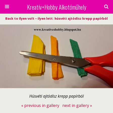
Kreatív+Hobby Alkotóműhely
Back to Ilyen volt – ilyen lett: húsvéti ajtódísz krepp papírból
Húsvéti ajtódísz krepp papírból
« previous in gallery
next in gallery »