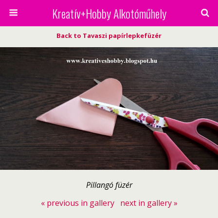
Kreatív+Hobby Alkotóműhely
Back to Tavaszi papírlepkefüzér
Pillangó füzér
« previous in gallery
next in gallery »