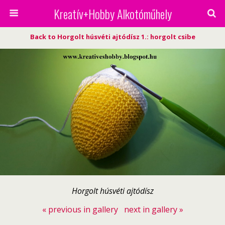
Kreatív+Hobby Alkotóműhely
Back to Horgolt húsvéti ajtódísz 1.: horgolt csibe
Horgolt húsvéti ajtódísz
« previous in gallery
next in gallery »