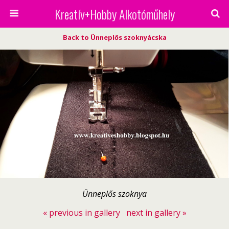
Kreatív+Hobby Alkotóműhely
Back to Ünneplős szoknyácska
Ünneplős szoknya
« previous in gallery
next in gallery »