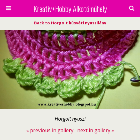
Kreatív+Hobby Alkotóműhely
Back to Horgolt húsvéti nyuszilány
Horgolt nyuszi
« previous in gallery
next in gallery »