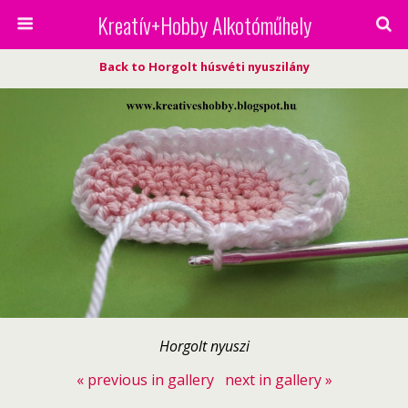
Kreatív+Hobby Alkotóműhely
Back to Horgolt húsvéti nyuszilány
Horgolt nyuszi
« previous in gallery
next in gallery »