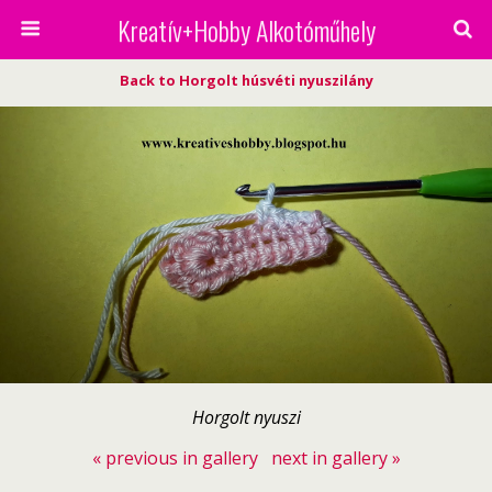
Kreatív+Hobby Alkotóműhely
Back to Horgolt húsvéti nyuszilány
Horgolt nyuszi
« previous in gallery
next in gallery »