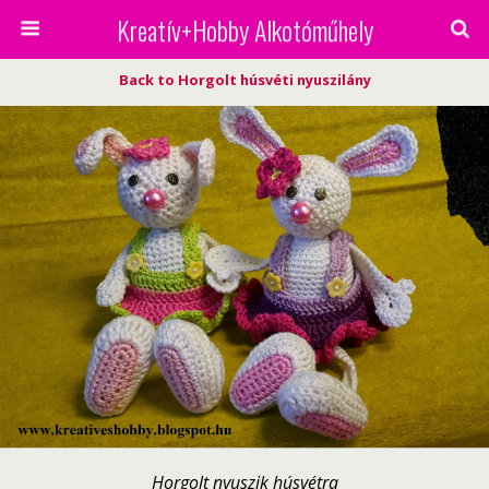
Kreatív+Hobby Alkotóműhely
Back to Horgolt húsvéti nyuszilány
Horgolt nyuszik húsvétra