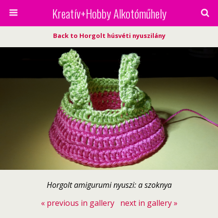
Kreatív+Hobby Alkotóműhely
Back to Horgolt húsvéti nyuszilány
Horgolt amigurumi nyuszi: a szoknya
« previous in gallery
next in gallery »