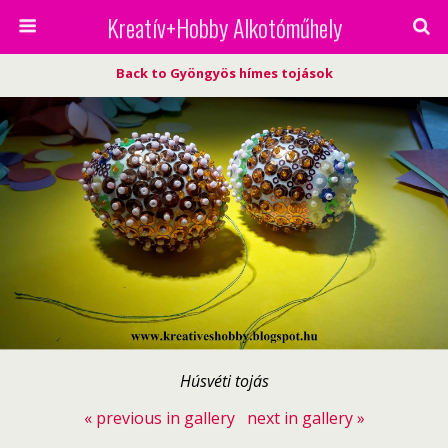
Kreatív+Hobby Alkotóműhely
Back to Gyöngyös hímes tojások
Húsvéti tojás
« previous in gallery
next in gallery »