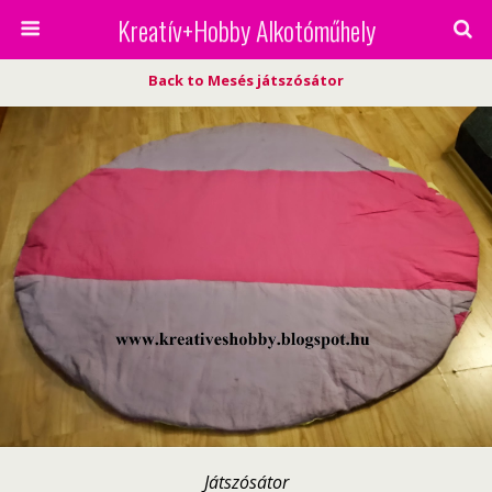
Kreatív+Hobby Alkotóműhely
Back to Mesés játszósátor
Játszósátor