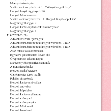
Mennyei rózsás pite
Vidám karácsonyfadíszek 1.: Csillogó horgolt fenyő
Horgolt fenyő függönyelkötő
Horgolt Mikulás-zokni
Vidám karácsonyfadíszek +1: Horgolt Télapó-applikáció
Nagy horgolt angyal 2.
Horgolt karácsonyfadíszek kikeményítése
Nagy horgolt angyal 1.
▼
november (28)
Adventi koszorú "gazdagon"
Adventi kalendárium mini horgolt zoknikból 2.rész
Adventi kalendárium mini horgolt zoknikból 1.rész
Arab húsos táska (szamósza)
Egyszerű gluténmentes kevert süti
Üvegmatricás adventi naptár
Karácsonyi üvegmatrica sablonok
A transzfertechnika
Horgolt sapka bélelése
Gluténmentes túrós muffin
Fahéjas almarózsák
Horgolt karácsonyi csillag
Horgolt angyalka
Horgolt hópelyhek
Horgolt karácsonyi harang
Horgolt szörny-sál
Horgolt szörny-sapka
Horgolt Minion-sál
Horgolt bagoly-sál