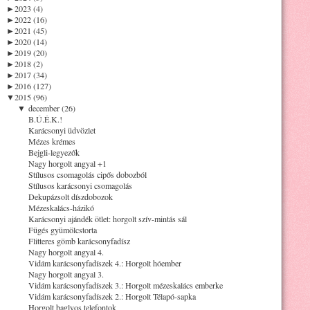
►
2023 (4)
►
2022 (16)
►
2021 (45)
►
2020 (14)
►
2019 (20)
►
2018 (2)
►
2017 (34)
►
2016 (127)
▼
2015 (96)
▼
december (26)
B.Ú.É.K.!
Karácsonyi üdvözlet
Mézes krémes
Bejgli-legyezők
Nagy horgolt angyal +1
Stílusos csomagolás cipős dobozból
Stílusos karácsonyi csomagolás
Dekupázsolt díszdobozok
Mézeskalács-házikó
Karácsonyi ajándék ötlet: horgolt szív-mintás sál
Fügés gyümölcstorta
Flitteres gömb karácsonyfadísz
Nagy horgolt angyal 4.
Vidám karácsonyfadíszek 4.: Horgolt hóember
Nagy horgolt angyal 3.
Vidám karácsonyfadíszek 3.: Horgolt mézeskalács emberke
Vidám karácsonyfadíszek 2.: Horgolt Télapó-sapka
Horgolt baglyos telefontok