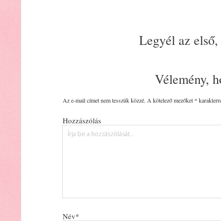
Legyél az első,
Vélemény, h
Az e-mail címet nem tesszük közzé.
A kötelező mezőket
*
karakterre
Hozzászólás
Név*