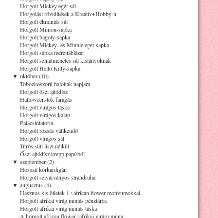
Horgolt Mickey egér-sál
Horgolási rövidítések a Kreatív+Hobby-n
Horgolt ékmintás sál
Horgolt Minion-sapka
Horgolt bagoly-sapka
Horgolt Mickey- és Minnie egér-sapka
Horgolt sapka mérettáblázat
Horgolt színátmenetes sál kislányoknak
Horgolt Hello Kitty-sapka
▼
október (10)
Tobozkoszorú halottak napjára
Horgolt őszi ajtódísz
Halloween-tök faragás
Horgolt virágos táska
Horgolt virágos kalap
Palacsintatorta
Horgolt rózsás vállkendő
Horgolt virágos sál
Túrós süti liszt nélkül
Őszi ajtódísz krepp papírból
▼
szeptember (2)
Hosszú körkardigán
Horgolt szivárványos strandruha
▼
augusztus (4)
Hasznos kis ötletek 1.: african flower motívumokkal
Horgolt afrikai virág mintás pénztárca
Horgolt afrikai virág mintás táska
A horgolt african flower (afrikai virág) minta