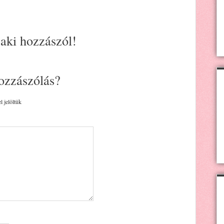
 aki hozzászól!
ozzászólás?
l jelöltük