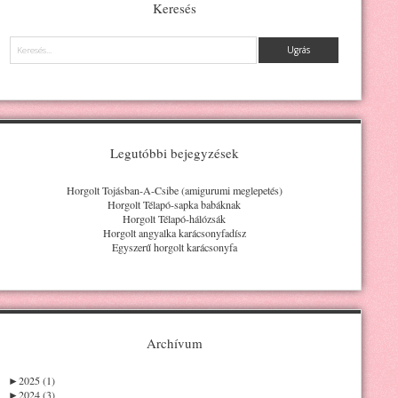
Keresés
Keresés
Legutóbbi bejegyzések
Horgolt Tojásban-A-Csibe (amigurumi meglepetés)
Horgolt Télapó-sapka babáknak
Horgolt Télapó-hálózsák
Horgolt angyalka karácsonyfadísz
Egyszerű horgolt karácsonyfa
Archívum
►
2025 (1)
►
2024 (3)