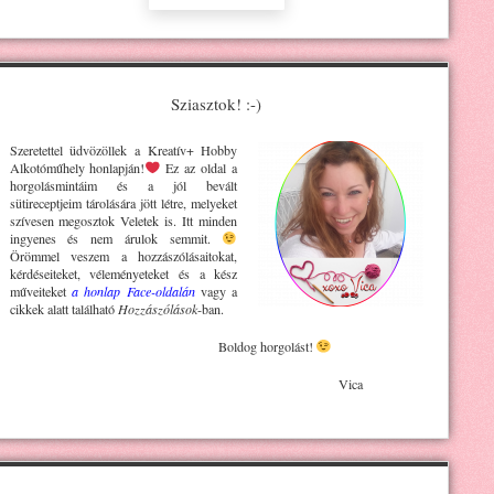
Sziasztok! :-)
Szeretettel üdvözöllek a Kreatív+ H
obby
Alkotóműhely
honlapján!
Ez az oldal a
horgolásmintáim és a jól bevált
sütireceptjeim tárolására jött létre, melyeket
szívesen megosztok Veletek is. Itt minden
ingyenes és nem árulok semmit.
Örömmel veszem a hozzászólásaitokat,
kérdéseiteket, véleményeteket és a kész
műveiteket
a honlap Face-oldalán
vagy a
cikkek alatt található
Hozzászólások
-ban.
Boldog horgolást!
Vica