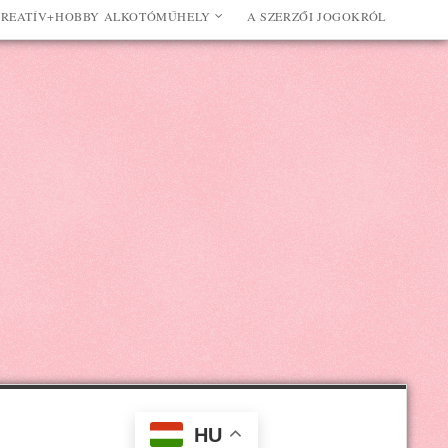
REATÍV+HOBBY ALKOTÓMŰHELY
A SZERZŐI JOGOKRÓL
HU