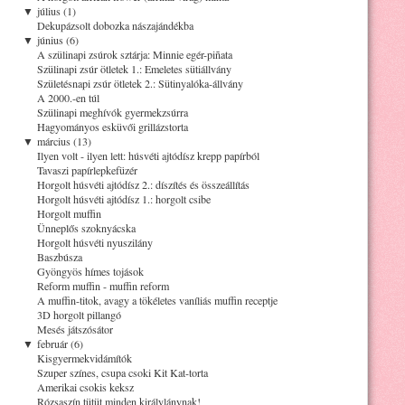
▼
július (1)
Dekupázsolt dobozka nászajándékba
▼
június (6)
A szülinapi zsúrok sztárja: Minnie egér-piñata
Szülinapi zsúr ötletek 1.: Emeletes sütiállvány
Születésnapi zsúr ötletek 2.: Sütinyalóka-állvány
A 2000.-en túl
Szülinapi meghívók gyermekzsúrra
Hagyományos esküvői grillázstorta
▼
március (13)
Ilyen volt - ilyen lett: húsvéti ajtódísz krepp papírból
Tavaszi papírlepkefüzér
Horgolt húsvéti ajtódísz 2.: díszítés és összeállítás
Horgolt húsvéti ajtódísz 1.: horgolt csibe
Horgolt muffin
Ünneplős szoknyácska
Horgolt húsvéti nyuszilány
Baszbúsza
Gyöngyös hímes tojások
Reform muffin - muffin reform
A muffin-titok, avagy a tökéletes vaníliás muffin receptje
3D horgolt pillangó
Mesés játszósátor
▼
február (6)
Kisgyermekvidámítók
Szuper színes, csupa csoki Kit Kat-torta
Amerikai csokis keksz
Rózsaszín tütüt minden királylánynak!