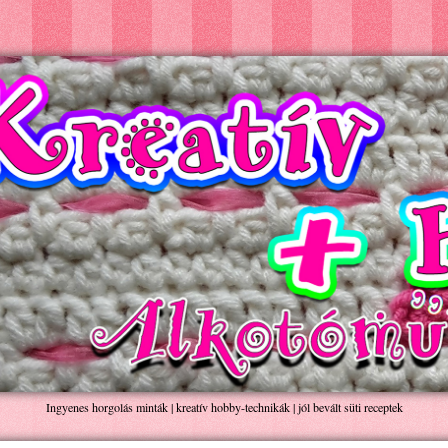
Ingyenes horgolás minták | kreatív hobby-technikák | jól bevált süti receptek