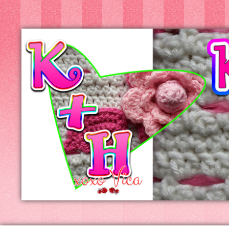
Kreatív+Hobby
Alkotóműhely