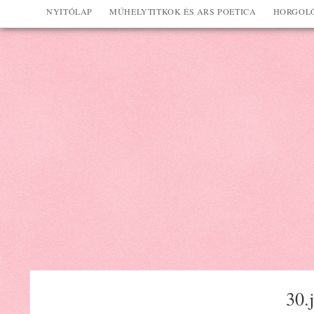
NYITÓLAP
MŰHELYTITKOK ÉS ARS POETICA
HORGOLÓ
30.